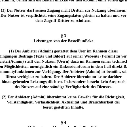
 stimmt, behält sich die BastelFunEcke vor den Account ohne vorherige 
(3) Der Nutzer darf seinen Zugang nicht Dritten zur Nutzung überlassen.
Der Nutzer ist verpflichtet, seine Zugangsdaten geheim zu halten und vor
dem Zugriff Dritter zu schützen.
§ 3
Leistungen von der BastelFunEcke
(1) Der Anbieter (Admin) gestattet dem User im Rahmen dieser
ingungen Beiträge (Texte und Bilder) auf seiner Webseite (Forum) zu verö
ieter(Admin) stellt den Nutzern (Usern) dazu im Rahmen seiner technis
hen Möglichkeiten unentgeltlich ein Diskussionsforum in dem Fall direkt B
munityfunktionen zur Verfügung. Der Anbieter (Admin) ist bemüht, se
Dienst verfügbar zu halten. Der Anbieter übernimmt keine darüber
hinausgehenden Leistungspflichten. Insbesondere besteht kein Anspruch
des Nutzers auf eine ständige Verfügbarkeit des Dienstes.
(2) Der Anbieter (Admin) übernimmt keine Gewähr für die Richtigkeit,
Vollständigkeit, Verlässlichkeit, Aktualität und Brauchbarkeit der
bereit gestellten Inhalte.
§ 4