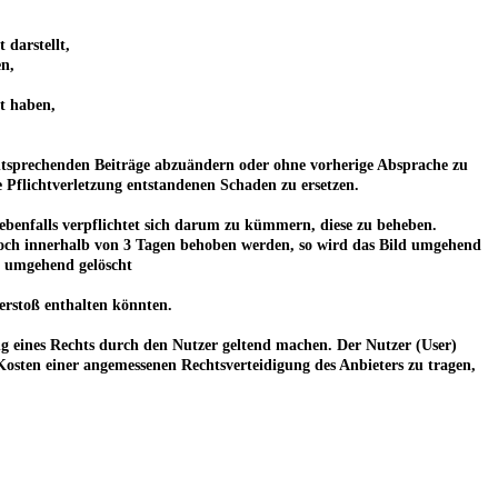
 darstellt,
en,
lt haben,
 entsprechenden Beiträge abzuändern oder ohne vorherige Absprache zu
e Pflichtverletzung entstandenen Schaden zu ersetzen.
 er ebenfalls verpflichtet sich darum zu kümmern, diese zu beheben.
edoch innerhalb von 3 Tagen behoben werden, so wird das Bild umgehend
r umgehend gelöscht
erstoß enthalten könnten.
ng eines Rechts durch den Nutzer geltend machen. Der Nutzer (User)
 Kosten einer angemessenen Rechtsverteidigung des Anbieters zu tragen,