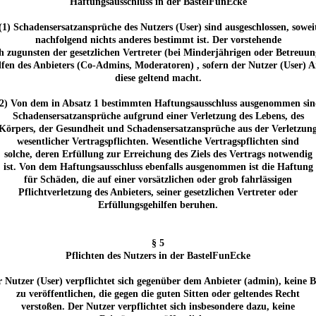
Haftungsausschluss in der BastelFunEcke
(1) Schadensersatzansprüche des Nutzers (User) sind ausgeschlossen, sowei
nachfolgend nichts anderes bestimmt ist. Der vorstehende
h zugunsten der gesetzlichen Vertreter (bei Minderjährigen oder Betreuun
lfen des Anbieters (Co-Admins, Moderatoren) , sofern der Nutzer (User) 
diese geltend macht.
(2) Von dem in Absatz 1 bestimmten Haftungsausschluss ausgenommen sin
Schadensersatzansprüche aufgrund einer Verletzung des Lebens, des
Körpers, der Gesundheit und Schadensersatzansprüche aus der Verletzun
wesentlicher Vertragspflichten. Wesentliche Vertragspflichten sind
solche, deren Erfüllung zur Erreichung des Ziels des Vertrags notwendig
ist. Von dem Haftungsausschluss ebenfalls ausgenommen ist die Haftung
für Schäden, die auf einer vorsätzlichen oder grob fahrlässigen
Pflichtverletzung des Anbieters, seiner gesetzlichen Vertreter oder
Erfüllungsgehilfen beruhen.
§ 5
Pflichten des Nutzers in der BastelFunEcke
r Nutzer (User) verpflichtet sich gegenüber dem Anbieter (admin), keine B
zu veröffentlichen, die gegen die guten Sitten oder geltendes Recht
verstoßen. Der Nutzer verpflichtet sich insbesondere dazu, keine