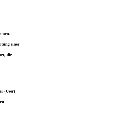
ehmen.
ltung einer
et, die
er (User)
r
ten