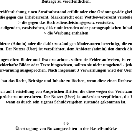
Beiträge zu veröffentlichen,
röffentlichung einen Straftatbestand erfüllt oder eine Ordnungswidrigkeit
die gegen das Urheberrecht, Markenrecht oder Wettbewerbsrecht verstoß
> die gegen das Rechtsdienstleistungsgesetz verstoßen,
leidigenden, rassistischen, diskriminierenden oder pornographischen Inha
> die Werbung enthalten
Anbieter (Admin) oder die dafür zuständigen Moderatoren berechtigt, die
n. Der Nutzer (User) ist verpflichtet, dem Anbieter (admin) den durch di
r eingestellten Bilder und Texte zu achten, sollten sie Fehler aufweisen, ist
hlerhafte Bilder oder Texte hingewiesen, sollten sie nicht umgehend - j
Verwarnung ausgesprochen. Nach insgesamt 3 Verwarnungen wird der Use
 hat das Recht, Beiträge und Inhalte zu löschen, wenn diese einen Rechtsv
ch auf Freistellung von Ansprüchen Dritter, die diese wegen der Verletzu
prüche zu unterstützen. Der Nutzer (User) ist außerdem verpflichtet, die
wenn es durch sein eigenes Schuldvergehen zustande gekommen ist.
§ 6
Übertragung von Nutzungsrechten in der BastelFunEcke