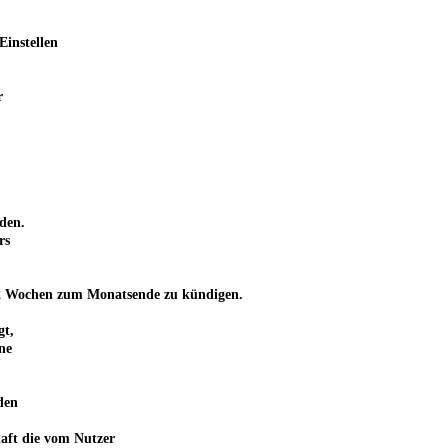
Einstellen
r
den.
rs
von 2 Wochen zum Monatsende zu kündigen.
gt,
ne
den
haft die vom Nutzer