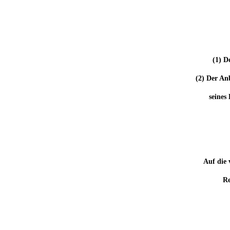
(1) D
(2) Der An
seines
Auf die 
Re