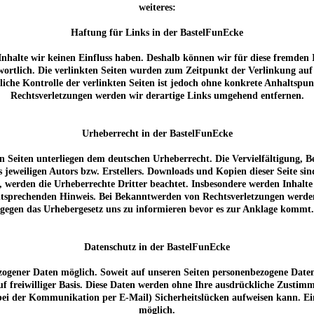
weiteres:
Haftung für Links in der BastelFunEcke
 Inhalte wir keinen Einfluss haben. Deshalb können wir für diese fremden
rantwortlich. Die verlinkten Seiten wurden zum Zeitpunkt der Verlinkung a
liche Kontrolle der verlinkten Seiten ist jedoch ohne konkrete Anhaltspu
Rechtsverletzungen werden wir derartige Links umgehend entfernen.
Urheberrecht in der BastelFunEcke
sen Seiten unterliegen dem deutschen Urheberrecht. Die Vervielfältigung,
jeweiligen Autors bzw. Erstellers. Downloads und Kopien dieser Seite sin
n, werden die Urheberrechte Dritter beachtet. Insbesondere werden Inhalte 
tsprechenden Hinweis. Bei Bekanntwerden von Rechtsverletzungen werden 
gegen das Urhebergesetz uns zu informieren bevor es zur Anklage kommt.
Datenschutz in der BastelFunEcke
zogener Daten möglich. Soweit auf unseren Seiten personenbezogene Daten
 auf freiwilliger Basis. Diese Daten werden ohne Ihre ausdrückliche Zusti
bei der Kommunikation per E-Mail) Sicherheitslücken aufweisen kann. Ein
möglich.