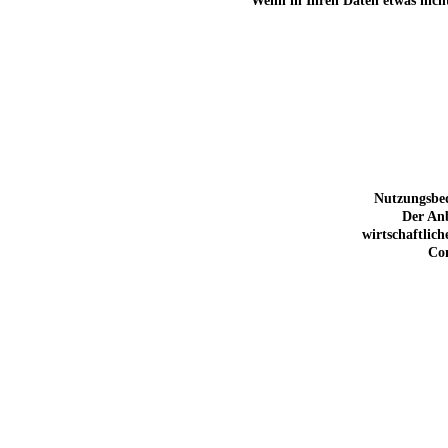
Wenn in Ihren Daten etwas nicht
Nutzungsbed
Der Anb
wirtschaftlic
Com