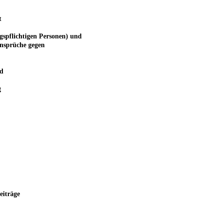
t
gspflichtigen Personen) und
Ansprüche gegen
d
g
eiträge