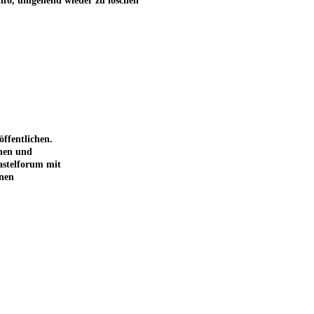
Info, umgehend wieder zu löschen
ffentlichen.
chen und
astelforum mit
inen