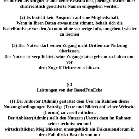
Es dürfen als Mitgliedsname keine rassistischen, pornografischen oder
strafrechtlich gesichterte Namen eingegeben werden.
(2) Es besteht kein Anspruch auf eine Mitgliedschaft.
Wenn in Ihren Daten etwas nicht stimmt, behält sich die
BastelFunEcke vor den Account ohne vorherige Info, umgehend wieder
zu löschen
(3) Der Nutzer darf seinen Zugang nicht Dritten zur Nutzung
überlassen.
Der Nutzer ist verpflichtet, seine Zugangsdaten geheim zu halten und
vor
dem Zugriff Dritter zu schützen.
§ 3
Leistungen von der BastelFunEcke
(1) Der Anbieter (Admin) gestattet dem User im Rahmen dieser
Nutzungsbedingungen Beiträge (Texte und Bilder) auf seiner Webseite
(Forum) zu veröffentlichen.
Der Anbieter(Admin) stellt den Nutzern (Usern) dazu im Rahmen
seiner technischen und
wirtschaftlichen Möglichkeiten unentgeltlich ein Diskussionsforum in
dem Fall direkt Bastelforum mit