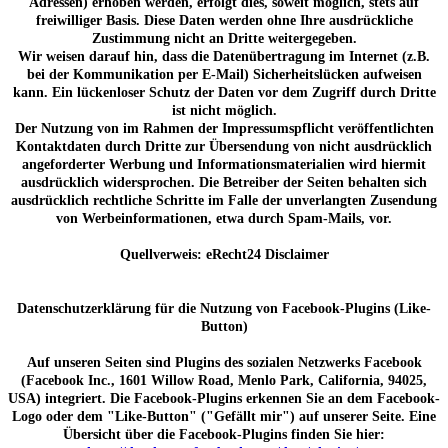
Adressen) erhoben werden, erfolgt dies, soweit möglich, stets auf
freiwilliger Basis. Diese Daten werden ohne Ihre ausdrückliche
Zustimmung nicht an Dritte weitergegeben.
Wir weisen darauf hin, dass die Datenübertragung im Internet (z.B.
bei der Kommunikation per E-Mail) Sicherheitslücken aufweisen
kann. Ein lückenloser Schutz der Daten vor dem Zugriff durch Dritte
ist nicht möglich.
Der Nutzung von im Rahmen der Impressumspflicht veröffentlichten
Kontaktdaten durch Dritte zur Übersendung von nicht ausdrücklich
angeforderter Werbung und Informationsmaterialien wird hiermit
ausdrücklich widersprochen. Die Betreiber der Seiten behalten sich
ausdrücklich rechtliche Schritte im Falle der unverlangten Zusendung
von Werbeinformationen, etwa durch Spam-Mails, vor.
Quellverweis: eRecht24 Disclaimer
Datenschutzerklärung für die Nutzung von Facebook-Plugins (Like-
Button)
Auf unseren Seiten sind Plugins des sozialen Netzwerks Facebook
(Facebook Inc., 1601 Willow Road, Menlo Park, California, 94025,
USA) integriert. Die Facebook-Plugins erkennen Sie an dem Facebook-
Logo oder dem "Like-Button" ("Gefällt mir") auf unserer Seite. Eine
Übersicht über die Facebook-Plugins finden Sie hier: