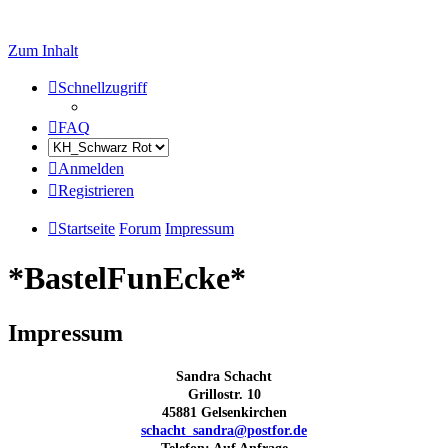
Zum Inhalt
Schnellzugriff
FAQ
Anmelden
Registrieren
Startseite
Forum
Impressum
*BastelFunEcke*
Impressum
Sandra Schacht
Grillostr. 10
45881 Gelsenkirchen
schacht_sandra@postfor.de