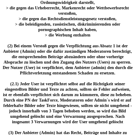
Ordnungswidrigkeit darstellt,
> die gegen das Urheberrecht, Markenrecht oder Wettbewerbsrecht
verstoßen,
> die gegen das Rechtsdienstleistungsgesetz verstoßen,
> die beleidigenden, rassistischen, diskriminierenden oder
pornographischen Inhalt haben,
> die Werbung enthalten
(2) Bei einem Verstoß gegen die Verpflichtung aus Absatz 1 ist der
Anbieter (Admin) oder die dafür zuständigen Moderatoren berechtigt,
die entsprechenden Beiträge abzuändern oder ohne vorherige
Absprache zu löschen und den Zugang des Nutzers (Users) zu sperren.
Der Nutzer (User) ist verpflichtet, dem Anbieter (admin) den durch die
Pflichtverletzung entstandenen Schaden zu ersetzen.
(2.1) Jeder User ist verpflichtet selbst auf die Richtigkeit seiner
eingestellten Bilder und Texte zu achten, sollten sie Fehler aufweisen,
ist er ebenfalls verpflichtet sich darum zu kümmern, diese zu beheben.
Durch eine PN der TaskForce, Moderatoren oder Admin´s wird er auf
fehlerhafte Bilder oder Texte hingewiesen, sollten sie nicht umgehend -
jedoch innerhalb von 3 Tagen behoben werden, so wird das Bild
umgehend gelöscht und eine Verwarnung ausgesprochen. Nach
insgesamt 3 Verwarnungen wird der User umgehend gelöscht
(3) Der Anbieter (Admin) hat das Recht, Beiträge und Inhalte zu