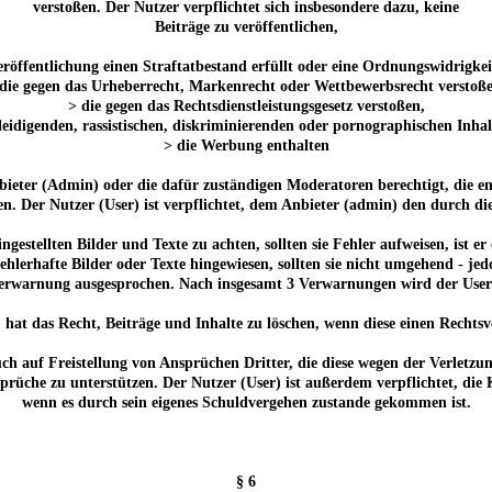
verstoßen. Der Nutzer verpflichtet sich insbesondere dazu, keine
Beiträge zu veröffentlichen,
röffentlichung einen Straftatbestand erfüllt oder eine Ordnungswidrigkeit
die gegen das Urheberrecht, Markenrecht oder Wettbewerbsrecht verstoß
> die gegen das Rechtsdienstleistungsgesetz verstoßen,
leidigenden, rassistischen, diskriminierenden oder pornographischen Inha
> die Werbung enthalten
Anbieter (Admin) oder die dafür zuständigen Moderatoren berechtigt, die
n. Der Nutzer (User) ist verpflichtet, dem Anbieter (admin) den durch di
r eingestellten Bilder und Texte zu achten, sollten sie Fehler aufweisen, ist
hlerhafte Bilder oder Texte hingewiesen, sollten sie nicht umgehend - j
Verwarnung ausgesprochen. Nach insgesamt 3 Verwarnungen wird der Use
 hat das Recht, Beiträge und Inhalte zu löschen, wenn diese einen Rechtsv
ch auf Freistellung von Ansprüchen Dritter, die diese wegen der Verletzu
prüche zu unterstützen. Der Nutzer (User) ist außerdem verpflichtet, die
wenn es durch sein eigenes Schuldvergehen zustande gekommen ist.
§ 6