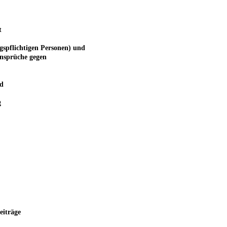
t
gspflichtigen Personen) und
Ansprüche gegen
d
g
eiträge