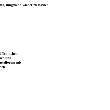
Info, umgehend wieder zu löschen
ffentlichen.
chen und
astelforum mit
inen