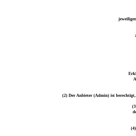
jeweilige
Erk
A
(2) Der Anbieter (Admin) ist berechtigt
(3
d
(4