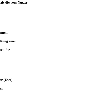
haft die vom Nutzer
ehmen.
ltung einer
et, die
er (User)
r
ten