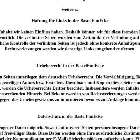
weiteres:
Haftung für Links in der BastelFunEcke
 Inhalte wir keinen Einfluss haben. Deshalb können wir für diese fremden
rantwortlich. Die verlinkten Seiten wurden zum Zeitpunkt der Verlinkung a
liche Kontrolle der verlinkten Seiten ist jedoch ohne konkrete Anhaltspu
Rechtsverletzungen werden wir derartige Links umgehend entfernen.
Urheberrecht in der BastelFunEcke
sen Seiten unterliegen dem deutschen Urheberrecht. Die Vervielfältigung,
jeweiligen Autors bzw. Erstellers. Downloads und Kopien dieser Seite sin
n, werden die Urheberrechte Dritter beachtet. Insbesondere werden Inhalte 
tsprechenden Hinweis. Bei Bekanntwerden von Rechtsverletzungen werden 
gegen das Urhebergesetz uns zu informieren bevor es zur Anklage kommt.
Datenschutz in der BastelFunEcke
zogener Daten möglich. Soweit auf unseren Seiten personenbezogene Daten
 auf freiwilliger Basis. Diese Daten werden ohne Ihre ausdrückliche Zusti
bei der Kommunikation per E-Mail) Sicherheitslücken aufweisen kann. Ein