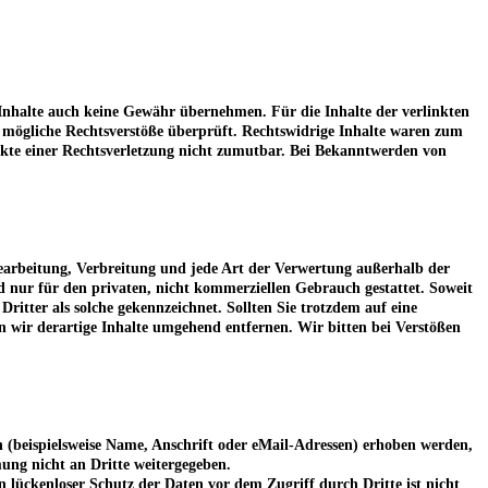
 Inhalte auch keine Gewähr übernehmen. Für die Inhalte der verlinkten
uf mögliche Rechtsverstöße überprüft. Rechtswidrige Inhalte waren zum
nkte einer Rechtsverletzung nicht zumutbar. Bei Bekanntwerden von
 Bearbeitung, Verbreitung und jede Art der Verwertung außerhalb der
d nur für den privaten, nicht kommerziellen Gebrauch gestattet. Soweit
Dritter als solche gekennzeichnet. Sollten Sie trotzdem auf eine
wir derartige Inhalte umgehend entfernen. Wir bitten bei Verstößen
 (beispielsweise Name, Anschrift oder eMail-Adressen) erhoben werden,
mmung nicht an Dritte weitergegeben.
 lückenloser Schutz der Daten vor dem Zugriff durch Dritte ist nicht