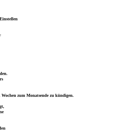
Einstellen
r
den.
rs
von 2 Wochen zum Monatsende zu kündigen.
gt,
ne
den