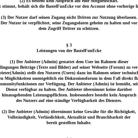
(2) Es besteht kein Anspruch auf eine Mitgliedschaft.
 stimmt, behält sich die BastelFunEcke vor den Account ohne vorherige 
(3) Der Nutzer darf seinen Zugang nicht Dritten zur Nutzung überlassen.
Der Nutzer ist verpflichtet, seine Zugangsdaten geheim zu halten und vor
dem Zugriff Dritter zu schützen.
§ 3
Leistungen von der BastelFunEcke
(1) Der Anbieter (Admin) gestattet dem User im Rahmen dieser
ingungen Beiträge (Texte und Bilder) auf seiner Webseite (Forum) zu verö
ieter(Admin) stellt den Nutzern (Usern) dazu im Rahmen seiner technis
hen Möglichkeiten unentgeltlich ein Diskussionsforum in dem Fall direkt B
munityfunktionen zur Verfügung. Der Anbieter (Admin) ist bemüht, se
Dienst verfügbar zu halten. Der Anbieter übernimmt keine darüber
hinausgehenden Leistungspflichten. Insbesondere besteht kein Anspruch
des Nutzers auf eine ständige Verfügbarkeit des Dienstes.
(2) Der Anbieter (Admin) übernimmt keine Gewähr für die Richtigkeit,
Vollständigkeit, Verlässlichkeit, Aktualität und Brauchbarkeit der
bereit gestellten Inhalte.