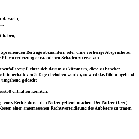
 darstellt,
en,
lt haben,
 entsprechenden Beiträge abzuändern oder ohne vorherige Absprache zu
e Pflichtverletzung entstandenen Schaden zu ersetzen.
 er ebenfalls verpflichtet sich darum zu kümmern, diese zu beheben.
edoch innerhalb von 3 Tagen behoben werden, so wird das Bild umgehend
r umgehend gelöscht
erstoß enthalten könnten.
ng eines Rechts durch den Nutzer geltend machen. Der Nutzer (User)
 Kosten einer angemessenen Rechtsverteidigung des Anbieters zu tragen,