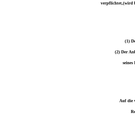
verpflichtet,(wird
(1) D
(2) Der An
seines
Auf die 
Re