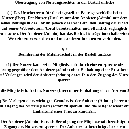
Übertragung von Nutzungsrechten in der BastelFunEcke
(1) Das Urheberrecht für die eingestellten Beiträge verbleibt beim
n Nutzer (User). Der Nutzer (User) räumt dem Anbieter (Admin) mit dem 
seines Beitrags in das Forum jedoch das Recht ein, den Beitrag dauerhaft
auf seiner Webseite zum Abruf bereitzuhalten und öffentlich zugänglich
zu machen. Der Anbieter (Admin) hat das Recht, Beiträge innerhalb seine
Webseite zu verschieben und mit anderen Inhalten zu verbinden.
§ 7
Beendigung der Mitgliedschaft in der BastelFunEcke
(1) Der Nutzer kann seine Mitgliedschaft durch eine entsprechende
lärung gegenüber dem Anbieter (admin) ohne Einhaltung einer Frist been
uf Verlangen wird der Anbieter (admin) daraufhin den Zugang des Nutze
sperren.
, die Mitgliedschaft eines Nutzers (User) unter Einhaltung einer Frist 
) Bei Vorliegen eines wichtigen Grundes ist der Anbieter (Admin) berechti
en Zugang des Nutzers (Users) sofort zu sperren und die Mitgliedschaft oh
Einhaltung einer Frist zu kündigen.
) Der Anbieter (Admin) ist nach Beendigung der Mitglieschaft berechtigt, 
Zugang des Nutzers zu sperren. Der Anbieter ist berechtigt aber nicht