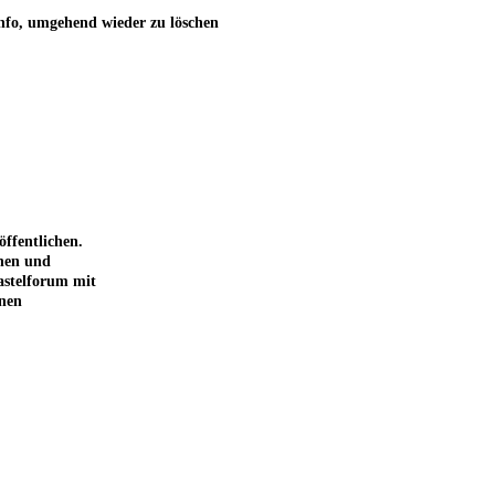
Info, umgehend wieder zu löschen
ffentlichen.
chen und
astelforum mit
inen