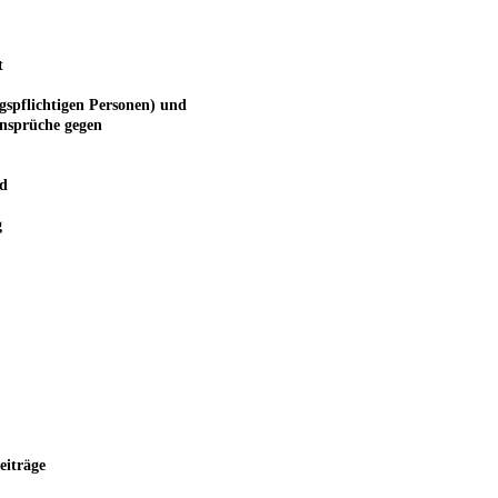
t
gspflichtigen Personen) und
Ansprüche gegen
d
g
eiträge