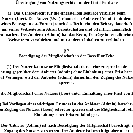
Übertragung von Nutzungsrechten in der BastelFunEcke
(1) Das Urheberrecht für die eingestellten Beiträge verbleibt beim
n Nutzer (User). Der Nutzer (User) räumt dem Anbieter (Admin) mit dem 
seines Beitrags in das Forum jedoch das Recht ein, den Beitrag dauerhaft
auf seiner Webseite zum Abruf bereitzuhalten und öffentlich zugänglich
zu machen. Der Anbieter (Admin) hat das Recht, Beiträge innerhalb seine
Webseite zu verschieben und mit anderen Inhalten zu verbinden.
§ 7
Beendigung der Mitgliedschaft in der BastelFunEcke
(1) Der Nutzer kann seine Mitgliedschaft durch eine entsprechende
lärung gegenüber dem Anbieter (admin) ohne Einhaltung einer Frist been
uf Verlangen wird der Anbieter (admin) daraufhin den Zugang des Nutze
sperren.
, die Mitgliedschaft eines Nutzers (User) unter Einhaltung einer Frist 
) Bei Vorliegen eines wichtigen Grundes ist der Anbieter (Admin) berechti
en Zugang des Nutzers (Users) sofort zu sperren und die Mitgliedschaft oh
Einhaltung einer Frist zu kündigen.
) Der Anbieter (Admin) ist nach Beendigung der Mitglieschaft berechtigt, 
Zugang des Nutzers zu sperren. Der Anbieter ist berechtigt aber nicht