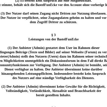
(2) Es besteht kein Anspruch auf eine Mitgliedschaft.
 stimmt, behält sich die BastelFunEcke vor den Account ohne vorherige 
(3) Der Nutzer darf seinen Zugang nicht Dritten zur Nutzung überlassen.
Der Nutzer ist verpflichtet, seine Zugangsdaten geheim zu halten und vor
dem Zugriff Dritter zu schützen.
§ 3
Leistungen von der BastelFunEcke
(1) Der Anbieter (Admin) gestattet dem User im Rahmen dieser
ingungen Beiträge (Texte und Bilder) auf seiner Webseite (Forum) zu verö
ieter(Admin) stellt den Nutzern (Usern) dazu im Rahmen seiner technis
hen Möglichkeiten unentgeltlich ein Diskussionsforum in dem Fall direkt B
munityfunktionen zur Verfügung. Der Anbieter (Admin) ist bemüht, se
Dienst verfügbar zu halten. Der Anbieter übernimmt keine darüber
hinausgehenden Leistungspflichten. Insbesondere besteht kein Anspruch
des Nutzers auf eine ständige Verfügbarkeit des Dienstes.
(2) Der Anbieter (Admin) übernimmt keine Gewähr für die Richtigkeit,
Vollständigkeit, Verlässlichkeit, Aktualität und Brauchbarkeit der
bereit gestellten Inhalte.