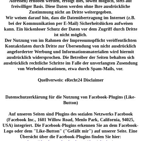
Adressen) erhoben werden, erfolgt dies, soweit möglich, stets auf
freiwilliger Basis. Diese Daten werden ohne Ihre ausdrückliche
Zustimmung nicht an Dritte weitergegeben.
Wir weisen darauf hin, dass die Datenübertragung im Internet (z.B.
bei der Kommunikation per E-Mail) Sicherheitslücken aufweisen
kann. Ein lückenloser Schutz der Daten vor dem Zugriff durch Dritte
ist nicht möglich.
Der Nutzung von im Rahmen der Impressumspflicht veröffentlichten
Kontaktdaten durch Dritte zur Übersendung von nicht ausdrücklich
angeforderter Werbung und Informationsmaterialien wird hiermit
ausdrücklich widersprochen. Die Betreiber der Seiten behalten sich
ausdrücklich rechtliche Schritte im Falle der unverlangten Zusendung
von Werbeinformationen, etwa durch Spam-Mails, vor.
Quellverweis: eRecht24 Disclaimer
Datenschutzerklärung für die Nutzung von Facebook-Plugins (Like-
Button)
Auf unseren Seiten sind Plugins des sozialen Netzwerks Facebook
(Facebook Inc., 1601 Willow Road, Menlo Park, California, 94025,
USA) integriert. Die Facebook-Plugins erkennen Sie an dem Facebook-
Logo oder dem "Like-Button" ("Gefällt mir") auf unserer Seite. Eine
Übersicht über die Facebook-Plugins finden Sie hier: