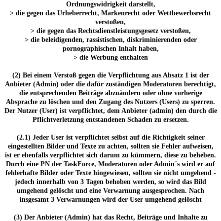
Ordnungswidrigkeit darstellt,
> die gegen das Urheberrecht, Markenrecht oder Wettbewerbsrecht
verstoßen,
> die gegen das Rechtsdienstleistungsgesetz verstoßen,
> die beleidigenden, rassistischen, diskriminierenden oder
pornographischen Inhalt haben,
> die Werbung enthalten
(2) Bei einem Verstoß gegen die Verpflichtung aus Absatz 1 ist der
Anbieter (Admin) oder die dafür zuständigen Moderatoren berechtigt,
die entsprechenden Beiträge abzuändern oder ohne vorherige
Absprache zu löschen und den Zugang des Nutzers (Users) zu sperren.
Der Nutzer (User) ist verpflichtet, dem Anbieter (admin) den durch die
Pflichtverletzung entstandenen Schaden zu ersetzen.
(2.1) Jeder User ist verpflichtet selbst auf die Richtigkeit seiner
eingestellten Bilder und Texte zu achten, sollten sie Fehler aufweisen,
ist er ebenfalls verpflichtet sich darum zu kümmern, diese zu beheben.
Durch eine PN der TaskForce, Moderatoren oder Admin´s wird er auf
fehlerhafte Bilder oder Texte hingewiesen, sollten sie nicht umgehend -
jedoch innerhalb von 3 Tagen behoben werden, so wird das Bild
umgehend gelöscht und eine Verwarnung ausgesprochen. Nach
insgesamt 3 Verwarnungen wird der User umgehend gelöscht
(3) Der Anbieter (Admin) hat das Recht, Beiträge und Inhalte zu