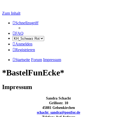
Zum Inhalt
Schnellzugriff
FAQ
Anmelden
Registrieren
Startseite
Forum
Impressum
*BastelFunEcke*
Impressum
Sandra Schacht
Grillostr. 10
45881 Gelsenkirchen
schacht_sandra@postfor.de