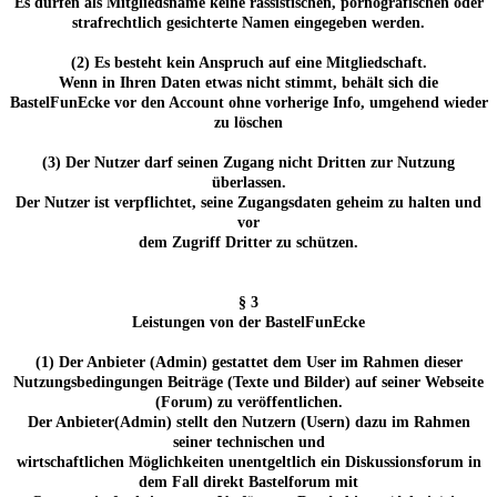
Es dürfen als Mitgliedsname keine rassistischen, pornografischen oder
strafrechtlich gesichterte Namen eingegeben werden.
(2) Es besteht kein Anspruch auf eine Mitgliedschaft.
Wenn in Ihren Daten etwas nicht stimmt, behält sich die
BastelFunEcke vor den Account ohne vorherige Info, umgehend wieder
zu löschen
(3) Der Nutzer darf seinen Zugang nicht Dritten zur Nutzung
überlassen.
Der Nutzer ist verpflichtet, seine Zugangsdaten geheim zu halten und
vor
dem Zugriff Dritter zu schützen.
§ 3
Leistungen von der BastelFunEcke
(1) Der Anbieter (Admin) gestattet dem User im Rahmen dieser
Nutzungsbedingungen Beiträge (Texte und Bilder) auf seiner Webseite
(Forum) zu veröffentlichen.
Der Anbieter(Admin) stellt den Nutzern (Usern) dazu im Rahmen
seiner technischen und
wirtschaftlichen Möglichkeiten unentgeltlich ein Diskussionsforum in
dem Fall direkt Bastelforum mit