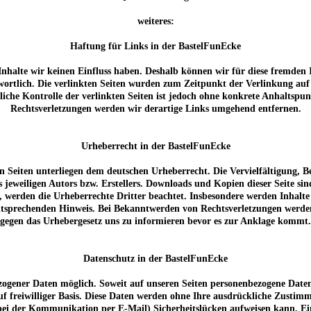
weiteres:
Haftung für Links in der BastelFunEcke
 Inhalte wir keinen Einfluss haben. Deshalb können wir für diese fremden
rantwortlich. Die verlinkten Seiten wurden zum Zeitpunkt der Verlinkung a
liche Kontrolle der verlinkten Seiten ist jedoch ohne konkrete Anhaltspu
Rechtsverletzungen werden wir derartige Links umgehend entfernen.
Urheberrecht in der BastelFunEcke
sen Seiten unterliegen dem deutschen Urheberrecht. Die Vervielfältigung,
jeweiligen Autors bzw. Erstellers. Downloads und Kopien dieser Seite sin
n, werden die Urheberrechte Dritter beachtet. Insbesondere werden Inhalte 
tsprechenden Hinweis. Bei Bekanntwerden von Rechtsverletzungen werden 
gegen das Urhebergesetz uns zu informieren bevor es zur Anklage kommt.
Datenschutz in der BastelFunEcke
zogener Daten möglich. Soweit auf unseren Seiten personenbezogene Daten
 auf freiwilliger Basis. Diese Daten werden ohne Ihre ausdrückliche Zusti
bei der Kommunikation per E-Mail) Sicherheitslücken aufweisen kann. Ein