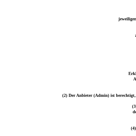
jeweilige
Erk
A
(2) Der Anbieter (Admin) ist berechtigt
(3
d
(4