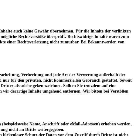
 Inhalte auch keine Gewähr übernehmen. Für die Inhalte der verlinkten
uf mögliche Rechtsverstöße überprüft. Rechtswidrige Inhalte waren zum
nkte einer Rechtsverletzung nicht zumutbar. Bei Bekanntwerden von
 Bearbeitung, Verbreitung und jede Art der Verwertung außerhalb der
d nur für den privaten, nicht kommerziellen Gebrauch gestattet. Soweit
Dritter als solche gekennzeichnet. Sollten Sie trotzdem auf eine
wir derartige Inhalte umgehend entfernen. Wir bitten bei Verstößen
 (beispielsweise Name, Anschrift oder eMail-Adressen) erhoben werden,
mmung nicht an Dritte weitergegeben.
 lückenloser Schutz der Daten vor dem Zugriff durch Dritte ist nicht