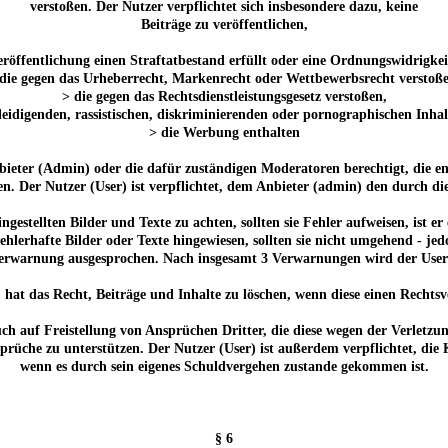
verstoßen. Der Nutzer verpflichtet sich insbesondere dazu, keine
Beiträge zu veröffentlichen,
röffentlichung einen Straftatbestand erfüllt oder eine Ordnungswidrigkeit
die gegen das Urheberrecht, Markenrecht oder Wettbewerbsrecht verstoß
> die gegen das Rechtsdienstleistungsgesetz verstoßen,
leidigenden, rassistischen, diskriminierenden oder pornographischen Inha
> die Werbung enthalten
Anbieter (Admin) oder die dafür zuständigen Moderatoren berechtigt, die
n. Der Nutzer (User) ist verpflichtet, dem Anbieter (admin) den durch di
r eingestellten Bilder und Texte zu achten, sollten sie Fehler aufweisen, ist
hlerhafte Bilder oder Texte hingewiesen, sollten sie nicht umgehend - j
Verwarnung ausgesprochen. Nach insgesamt 3 Verwarnungen wird der Use
 hat das Recht, Beiträge und Inhalte zu löschen, wenn diese einen Rechtsv
ch auf Freistellung von Ansprüchen Dritter, die diese wegen der Verletzu
prüche zu unterstützen. Der Nutzer (User) ist außerdem verpflichtet, die
wenn es durch sein eigenes Schuldvergehen zustande gekommen ist.
§ 6