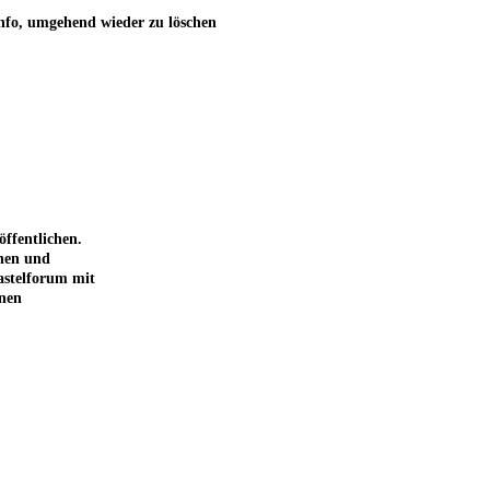
Info, umgehend wieder zu löschen
ffentlichen.
chen und
astelforum mit
inen