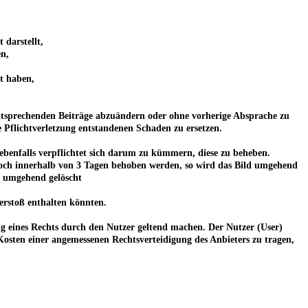
 darstellt,
en,
lt haben,
 entsprechenden Beiträge abzuändern oder ohne vorherige Absprache zu
e Pflichtverletzung entstandenen Schaden zu ersetzen.
 er ebenfalls verpflichtet sich darum zu kümmern, diese zu beheben.
edoch innerhalb von 3 Tagen behoben werden, so wird das Bild umgehend
r umgehend gelöscht
erstoß enthalten könnten.
ng eines Rechts durch den Nutzer geltend machen. Der Nutzer (User)
 Kosten einer angemessenen Rechtsverteidigung des Anbieters zu tragen,