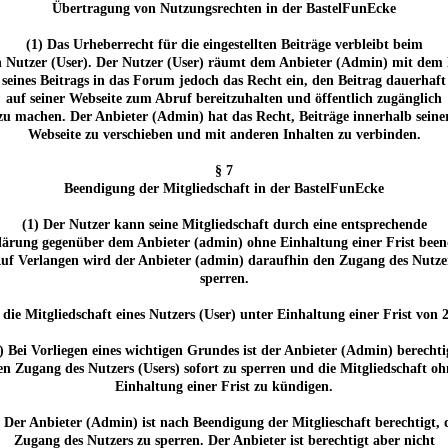
Übertragung von Nutzungsrechten in der BastelFunEcke
(1) Das Urheberrecht für die eingestellten Beiträge verbleibt beim
n Nutzer (User). Der Nutzer (User) räumt dem Anbieter (Admin) mit dem 
seines Beitrags in das Forum jedoch das Recht ein, den Beitrag dauerhaft
auf seiner Webseite zum Abruf bereitzuhalten und öffentlich zugänglich
zu machen. Der Anbieter (Admin) hat das Recht, Beiträge innerhalb seine
Webseite zu verschieben und mit anderen Inhalten zu verbinden.
§ 7
Beendigung der Mitgliedschaft in der BastelFunEcke
(1) Der Nutzer kann seine Mitgliedschaft durch eine entsprechende
lärung gegenüber dem Anbieter (admin) ohne Einhaltung einer Frist been
uf Verlangen wird der Anbieter (admin) daraufhin den Zugang des Nutze
sperren.
, die Mitgliedschaft eines Nutzers (User) unter Einhaltung einer Frist 
) Bei Vorliegen eines wichtigen Grundes ist der Anbieter (Admin) berechti
en Zugang des Nutzers (Users) sofort zu sperren und die Mitgliedschaft oh
Einhaltung einer Frist zu kündigen.
) Der Anbieter (Admin) ist nach Beendigung der Mitglieschaft berechtigt, 
Zugang des Nutzers zu sperren. Der Anbieter ist berechtigt aber nicht