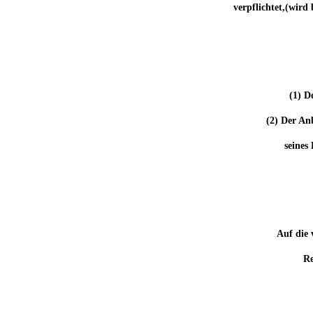
verpflichtet,(wird
(1) D
(2) Der An
seines
Auf die 
Re