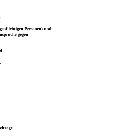
t
gspflichtigen Personen) und
Ansprüche gegen
d
g
eiträge