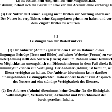
(2) Es besteht kein Anspruch auf eine Mitgliedschaft.
 stimmt, behält sich die BastelFunEcke vor den Account ohne vorherige 
(3) Der Nutzer darf seinen Zugang nicht Dritten zur Nutzung überlassen.
Der Nutzer ist verpflichtet, seine Zugangsdaten geheim zu halten und vor
dem Zugriff Dritter zu schützen.
§ 3
Leistungen von der BastelFunEcke
(1) Der Anbieter (Admin) gestattet dem User im Rahmen dieser
ingungen Beiträge (Texte und Bilder) auf seiner Webseite (Forum) zu verö
ieter(Admin) stellt den Nutzern (Usern) dazu im Rahmen seiner technis
hen Möglichkeiten unentgeltlich ein Diskussionsforum in dem Fall direkt B
munityfunktionen zur Verfügung. Der Anbieter (Admin) ist bemüht, se
Dienst verfügbar zu halten. Der Anbieter übernimmt keine darüber
hinausgehenden Leistungspflichten. Insbesondere besteht kein Anspruch
des Nutzers auf eine ständige Verfügbarkeit des Dienstes.
(2) Der Anbieter (Admin) übernimmt keine Gewähr für die Richtigkeit,
Vollständigkeit, Verlässlichkeit, Aktualität und Brauchbarkeit der
bereit gestellten Inhalte.