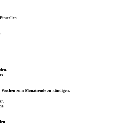
Einstellen
r
den.
rs
von 2 Wochen zum Monatsende zu kündigen.
gt,
ne
den