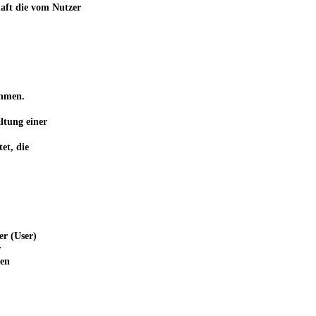
haft die vom Nutzer
ehmen.
ltung einer
et, die
er (User)
r
ten