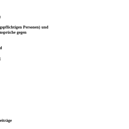
t
gspflichtigen Personen) und
Ansprüche gegen
d
g
eiträge