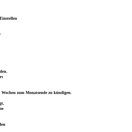
Einstellen
r
den.
rs
von 2 Wochen zum Monatsende zu kündigen.
gt,
ne
den