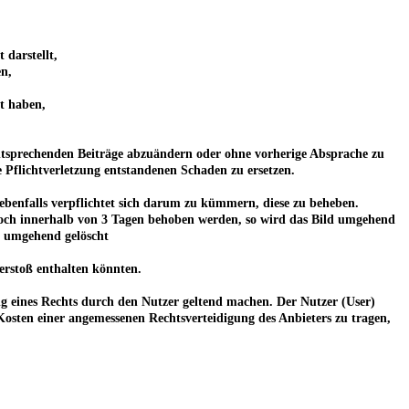
 darstellt,
en,
lt haben,
 entsprechenden Beiträge abzuändern oder ohne vorherige Absprache zu
e Pflichtverletzung entstandenen Schaden zu ersetzen.
 er ebenfalls verpflichtet sich darum zu kümmern, diese zu beheben.
edoch innerhalb von 3 Tagen behoben werden, so wird das Bild umgehend
r umgehend gelöscht
erstoß enthalten könnten.
ng eines Rechts durch den Nutzer geltend machen. Der Nutzer (User)
 Kosten einer angemessenen Rechtsverteidigung des Anbieters zu tragen,