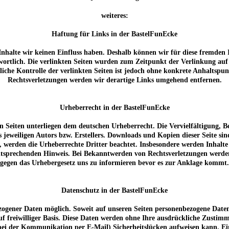
weiteres:
Haftung für Links in der BastelFunEcke
 Inhalte wir keinen Einfluss haben. Deshalb können wir für diese fremden
rantwortlich. Die verlinkten Seiten wurden zum Zeitpunkt der Verlinkung a
liche Kontrolle der verlinkten Seiten ist jedoch ohne konkrete Anhaltspu
Rechtsverletzungen werden wir derartige Links umgehend entfernen.
Urheberrecht in der BastelFunEcke
sen Seiten unterliegen dem deutschen Urheberrecht. Die Vervielfältigung,
jeweiligen Autors bzw. Erstellers. Downloads und Kopien dieser Seite sin
n, werden die Urheberrechte Dritter beachtet. Insbesondere werden Inhalte 
tsprechenden Hinweis. Bei Bekanntwerden von Rechtsverletzungen werden 
gegen das Urhebergesetz uns zu informieren bevor es zur Anklage kommt.
Datenschutz in der BastelFunEcke
zogener Daten möglich. Soweit auf unseren Seiten personenbezogene Daten
 auf freiwilliger Basis. Diese Daten werden ohne Ihre ausdrückliche Zusti
bei der Kommunikation per E-Mail) Sicherheitslücken aufweisen kann. Ein