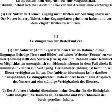
(2) Es besteht kein Anspruch auf eine Mitgliedschaft.
 stimmt, behält sich die BastelFunEcke vor den Account ohne vorherige 
(3) Der Nutzer darf seinen Zugang nicht Dritten zur Nutzung überlassen.
Der Nutzer ist verpflichtet, seine Zugangsdaten geheim zu halten und vor
dem Zugriff Dritter zu schützen.
§ 3
Leistungen von der BastelFunEcke
(1) Der Anbieter (Admin) gestattet dem User im Rahmen dieser
ingungen Beiträge (Texte und Bilder) auf seiner Webseite (Forum) zu verö
ieter(Admin) stellt den Nutzern (Usern) dazu im Rahmen seiner technis
hen Möglichkeiten unentgeltlich ein Diskussionsforum in dem Fall direkt B
munityfunktionen zur Verfügung. Der Anbieter (Admin) ist bemüht, se
Dienst verfügbar zu halten. Der Anbieter übernimmt keine darüber
hinausgehenden Leistungspflichten. Insbesondere besteht kein Anspruch
des Nutzers auf eine ständige Verfügbarkeit des Dienstes.
(2) Der Anbieter (Admin) übernimmt keine Gewähr für die Richtigkeit,
Vollständigkeit, Verlässlichkeit, Aktualität und Brauchbarkeit der
bereit gestellten Inhalte.