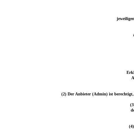
jeweilige
Erk
A
(2) Der Anbieter (Admin) ist berechtigt
(3
d
(4