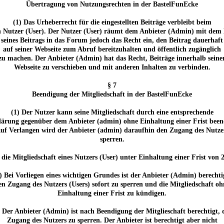
Übertragung von Nutzungsrechten in der BastelFunEcke
(1) Das Urheberrecht für die eingestellten Beiträge verbleibt beim
n Nutzer (User). Der Nutzer (User) räumt dem Anbieter (Admin) mit dem 
seines Beitrags in das Forum jedoch das Recht ein, den Beitrag dauerhaft
auf seiner Webseite zum Abruf bereitzuhalten und öffentlich zugänglich
zu machen. Der Anbieter (Admin) hat das Recht, Beiträge innerhalb seine
Webseite zu verschieben und mit anderen Inhalten zu verbinden.
§ 7
Beendigung der Mitgliedschaft in der BastelFunEcke
(1) Der Nutzer kann seine Mitgliedschaft durch eine entsprechende
lärung gegenüber dem Anbieter (admin) ohne Einhaltung einer Frist been
uf Verlangen wird der Anbieter (admin) daraufhin den Zugang des Nutze
sperren.
, die Mitgliedschaft eines Nutzers (User) unter Einhaltung einer Frist 
) Bei Vorliegen eines wichtigen Grundes ist der Anbieter (Admin) berechti
en Zugang des Nutzers (Users) sofort zu sperren und die Mitgliedschaft oh
Einhaltung einer Frist zu kündigen.
) Der Anbieter (Admin) ist nach Beendigung der Mitglieschaft berechtigt, 
Zugang des Nutzers zu sperren. Der Anbieter ist berechtigt aber nicht