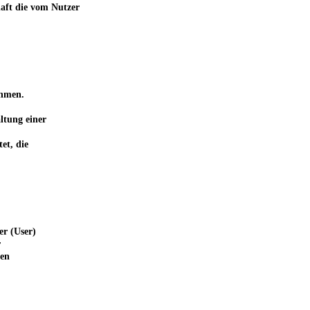
haft die vom Nutzer
ehmen.
ltung einer
et, die
er (User)
r
ten