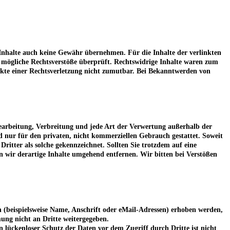
 Inhalte auch keine Gewähr übernehmen. Für die Inhalte der verlinkten
uf mögliche Rechtsverstöße überprüft. Rechtswidrige Inhalte waren zum
nkte einer Rechtsverletzung nicht zumutbar. Bei Bekanntwerden von
 Bearbeitung, Verbreitung und jede Art der Verwertung außerhalb der
d nur für den privaten, nicht kommerziellen Gebrauch gestattet. Soweit
Dritter als solche gekennzeichnet. Sollten Sie trotzdem auf eine
wir derartige Inhalte umgehend entfernen. Wir bitten bei Verstößen
 (beispielsweise Name, Anschrift oder eMail-Adressen) erhoben werden,
mmung nicht an Dritte weitergegeben.
 lückenloser Schutz der Daten vor dem Zugriff durch Dritte ist nicht