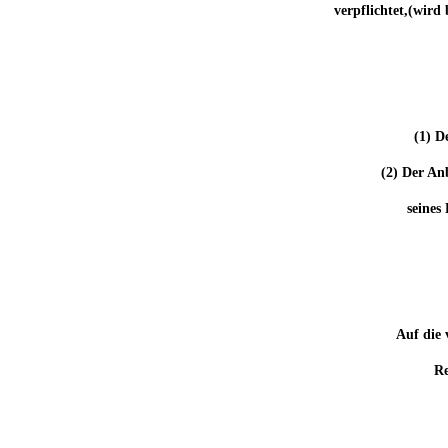
verpflichtet,(wird
(1) D
(2) Der An
seines
Auf die 
Re