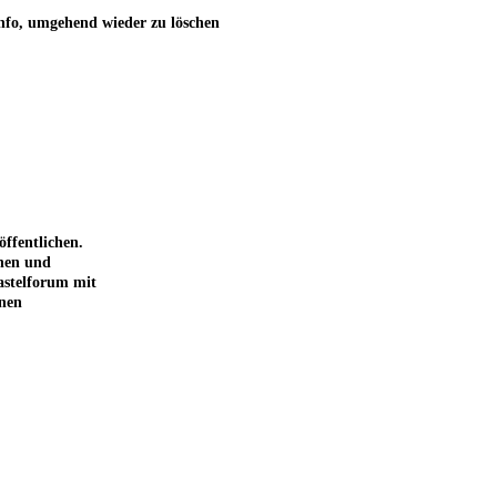
Info, umgehend wieder zu löschen
ffentlichen.
chen und
astelforum mit
inen