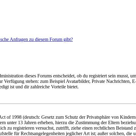
tische Anfragen zu diesem Forum gibt?
istration dieses Forums entscheidet, ob du registriert sein musst, um Be
zur Verfügung stehen: zum Beispiel Avatarbilder, Private Nachrichten, 
igt ist und dir zahlreiche Vorteile bietet.
t of 1998 (deutsch: Gesetz zum Schutz der Privatsphäre von Kindern i
ern unter 13 Jahren erheben, hierzu die Zustimmung der Eltern bezieh
dich zu registrieren versuchst, zutrifft, ziehe einen rechtlichen Beista
stelle für Rechtsangelegenheiten jeglicher Art ist; außer solchen, die