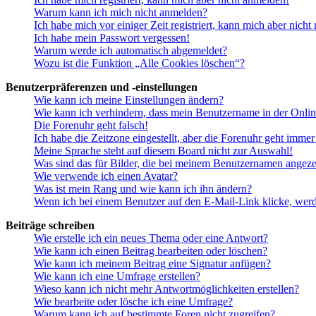
Warum kann ich mich nicht anmelden?
Ich habe mich vor einiger Zeit registriert, kann mich aber nich
Ich habe mein Passwort vergessen!
Warum werde ich automatisch abgemeldet?
Wozu ist die Funktion „Alle Cookies löschen“?
Benutzerpräferenzen und -einstellungen
Wie kann ich meine Einstellungen ändern?
Wie kann ich verhindern, dass mein Benutzername in der Onlin
Die Forenuhr geht falsch!
Ich habe die Zeitzone eingestellt, aber die Forenuhr geht immer
Meine Sprache steht auf diesem Board nicht zur Auswahl!
Was sind das für Bilder, die bei meinem Benutzernamen angez
Wie verwende ich einen Avatar?
Was ist mein Rang und wie kann ich ihn ändern?
Wenn ich bei einem Benutzer auf den E-Mail-Link klicke, werd
Beiträge schreiben
Wie erstelle ich ein neues Thema oder eine Antwort?
Wie kann ich einen Beitrag bearbeiten oder löschen?
Wie kann ich meinem Beitrag eine Signatur anfügen?
Wie kann ich eine Umfrage erstellen?
Wieso kann ich nicht mehr Antwortmöglichkeiten erstellen?
Wie bearbeite oder lösche ich eine Umfrage?
Warum kann ich auf bestimmte Foren nicht zugreifen?