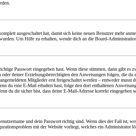
erden.
 komplett ausgeschaltet hat, damit sich keine neuen Benutzer mehr anm
 wurden. Um Hilfe zu erhalten, wende dich an die Board-Administratio
richtige Passwort eingegeben hast. Wenn diese stimmen, dann gibt es
ern oder deiner Erziehungsberechtigten den Anweisungen folgen, die du e
 angemeldeten Mitglieder erst freigeschaltet werden – entweder musst du
. Wenn du eine E-Mail erhalten hast, folge den dort enthaltenen Anweis
nn du dir sicher bist, dass deine E-Mail-Adresse korrekt eingegeben w
Benutzername und dein Passwort richtig sind. Wenn dies der Fall ist, w
igurationsproblem mit der Website vorliegt, welches ein Administrator l