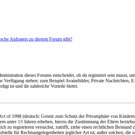
tische Anfragen zu diesem Forum gibt?
istration dieses Forums entscheidet, ob du registriert sein musst, um Be
zur Verfügung stehen: zum Beispiel Avatarbilder, Private Nachrichten, 
igt ist und dir zahlreiche Vorteile bietet.
t of 1998 (deutsch: Gesetz zum Schutz der Privatsphäre von Kindern i
ern unter 13 Jahren erheben, hierzu die Zustimmung der Eltern bezieh
dich zu registrieren versuchst, zutrifft, ziehe einen rechtlichen Beista
stelle für Rechtsangelegenheiten jeglicher Art ist; außer solchen, die