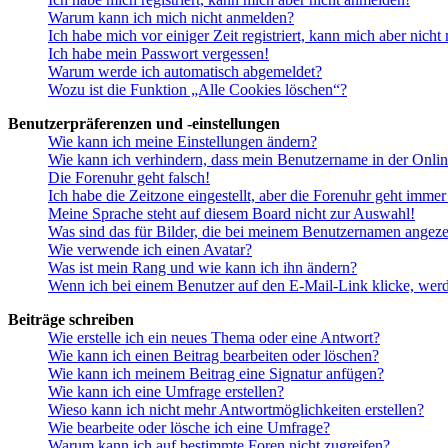
Warum kann ich mich nicht anmelden?
Ich habe mich vor einiger Zeit registriert, kann mich aber nich
Ich habe mein Passwort vergessen!
Warum werde ich automatisch abgemeldet?
Wozu ist die Funktion „Alle Cookies löschen“?
Benutzerpräferenzen und -einstellungen
Wie kann ich meine Einstellungen ändern?
Wie kann ich verhindern, dass mein Benutzername in der Onlin
Die Forenuhr geht falsch!
Ich habe die Zeitzone eingestellt, aber die Forenuhr geht immer
Meine Sprache steht auf diesem Board nicht zur Auswahl!
Was sind das für Bilder, die bei meinem Benutzernamen angez
Wie verwende ich einen Avatar?
Was ist mein Rang und wie kann ich ihn ändern?
Wenn ich bei einem Benutzer auf den E-Mail-Link klicke, werd
Beiträge schreiben
Wie erstelle ich ein neues Thema oder eine Antwort?
Wie kann ich einen Beitrag bearbeiten oder löschen?
Wie kann ich meinem Beitrag eine Signatur anfügen?
Wie kann ich eine Umfrage erstellen?
Wieso kann ich nicht mehr Antwortmöglichkeiten erstellen?
Wie bearbeite oder lösche ich eine Umfrage?
Warum kann ich auf bestimmte Foren nicht zugreifen?