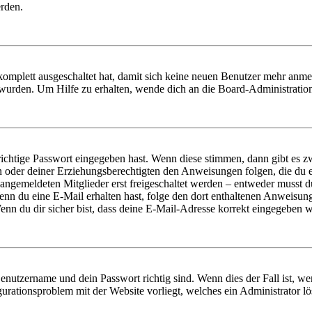
erden.
 komplett ausgeschaltet hat, damit sich keine neuen Benutzer mehr anm
 wurden. Um Hilfe zu erhalten, wende dich an die Board-Administratio
richtige Passwort eingegeben hast. Wenn diese stimmen, dann gibt es
ern oder deiner Erziehungsberechtigten den Anweisungen folgen, die du e
 angemeldeten Mitglieder erst freigeschaltet werden – entweder musst du
. Wenn du eine E-Mail erhalten hast, folge den dort enthaltenen Anweis
nn du dir sicher bist, dass deine E-Mail-Adresse korrekt eingegeben w
Benutzername und dein Passwort richtig sind. Wenn dies der Fall ist, w
igurationsproblem mit der Website vorliegt, welches ein Administrator l