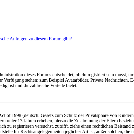
tische Anfragen zu diesem Forum gibt?
istration dieses Forums entscheidet, ob du registriert sein musst, um Be
zur Verfügung stehen: zum Beispiel Avatarbilder, Private Nachrichten, 
igt ist und dir zahlreiche Vorteile bietet.
t of 1998 (deutsch: Gesetz zum Schutz der Privatsphäre von Kindern i
ern unter 13 Jahren erheben, hierzu die Zustimmung der Eltern bezieh
dich zu registrieren versuchst, zutrifft, ziehe einen rechtlichen Beista
stelle für Rechtsangelegenheiten jeglicher Art ist; außer solchen, die