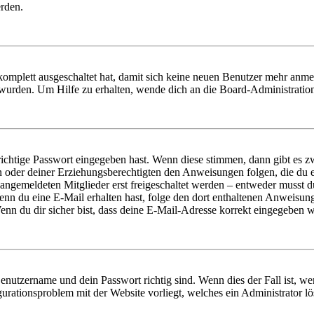
erden.
 komplett ausgeschaltet hat, damit sich keine neuen Benutzer mehr anm
 wurden. Um Hilfe zu erhalten, wende dich an die Board-Administratio
richtige Passwort eingegeben hast. Wenn diese stimmen, dann gibt es
ern oder deiner Erziehungsberechtigten den Anweisungen folgen, die du e
 angemeldeten Mitglieder erst freigeschaltet werden – entweder musst du
. Wenn du eine E-Mail erhalten hast, folge den dort enthaltenen Anweis
nn du dir sicher bist, dass deine E-Mail-Adresse korrekt eingegeben w
Benutzername und dein Passwort richtig sind. Wenn dies der Fall ist, w
igurationsproblem mit der Website vorliegt, welches ein Administrator l