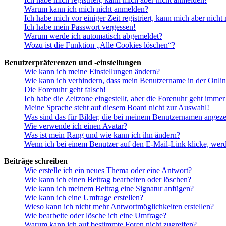
Warum kann ich mich nicht anmelden?
Ich habe mich vor einiger Zeit registriert, kann mich aber nich
Ich habe mein Passwort vergessen!
Warum werde ich automatisch abgemeldet?
Wozu ist die Funktion „Alle Cookies löschen“?
Benutzerpräferenzen und -einstellungen
Wie kann ich meine Einstellungen ändern?
Wie kann ich verhindern, dass mein Benutzername in der Onlin
Die Forenuhr geht falsch!
Ich habe die Zeitzone eingestellt, aber die Forenuhr geht immer
Meine Sprache steht auf diesem Board nicht zur Auswahl!
Was sind das für Bilder, die bei meinem Benutzernamen angez
Wie verwende ich einen Avatar?
Was ist mein Rang und wie kann ich ihn ändern?
Wenn ich bei einem Benutzer auf den E-Mail-Link klicke, werd
Beiträge schreiben
Wie erstelle ich ein neues Thema oder eine Antwort?
Wie kann ich einen Beitrag bearbeiten oder löschen?
Wie kann ich meinem Beitrag eine Signatur anfügen?
Wie kann ich eine Umfrage erstellen?
Wieso kann ich nicht mehr Antwortmöglichkeiten erstellen?
Wie bearbeite oder lösche ich eine Umfrage?
Warum kann ich auf bestimmte Foren nicht zugreifen?