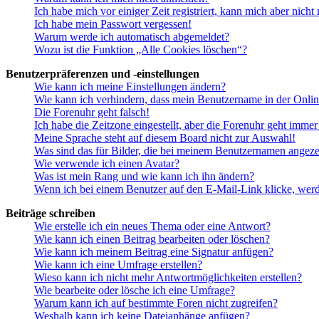
Ich habe mich vor einiger Zeit registriert, kann mich aber nich
Ich habe mein Passwort vergessen!
Warum werde ich automatisch abgemeldet?
Wozu ist die Funktion „Alle Cookies löschen“?
Benutzerpräferenzen und -einstellungen
Wie kann ich meine Einstellungen ändern?
Wie kann ich verhindern, dass mein Benutzername in der Onlin
Die Forenuhr geht falsch!
Ich habe die Zeitzone eingestellt, aber die Forenuhr geht immer
Meine Sprache steht auf diesem Board nicht zur Auswahl!
Was sind das für Bilder, die bei meinem Benutzernamen angez
Wie verwende ich einen Avatar?
Was ist mein Rang und wie kann ich ihn ändern?
Wenn ich bei einem Benutzer auf den E-Mail-Link klicke, werd
Beiträge schreiben
Wie erstelle ich ein neues Thema oder eine Antwort?
Wie kann ich einen Beitrag bearbeiten oder löschen?
Wie kann ich meinem Beitrag eine Signatur anfügen?
Wie kann ich eine Umfrage erstellen?
Wieso kann ich nicht mehr Antwortmöglichkeiten erstellen?
Wie bearbeite oder lösche ich eine Umfrage?
Warum kann ich auf bestimmte Foren nicht zugreifen?
Weshalb kann ich keine Dateianhänge anfügen?