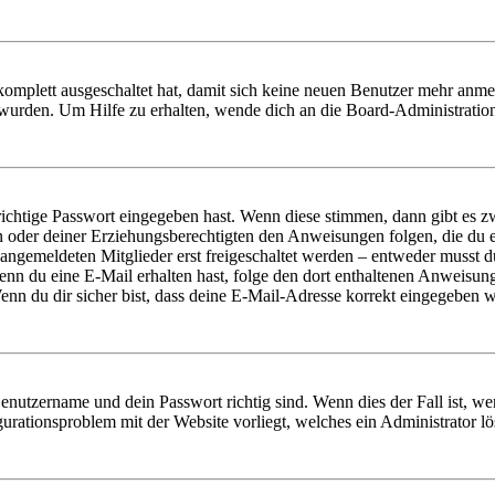
 komplett ausgeschaltet hat, damit sich keine neuen Benutzer mehr anm
 wurden. Um Hilfe zu erhalten, wende dich an die Board-Administratio
richtige Passwort eingegeben hast. Wenn diese stimmen, dann gibt es
ern oder deiner Erziehungsberechtigten den Anweisungen folgen, die du e
 angemeldeten Mitglieder erst freigeschaltet werden – entweder musst du
. Wenn du eine E-Mail erhalten hast, folge den dort enthaltenen Anweis
nn du dir sicher bist, dass deine E-Mail-Adresse korrekt eingegeben w
Benutzername und dein Passwort richtig sind. Wenn dies der Fall ist, w
igurationsproblem mit der Website vorliegt, welches ein Administrator l