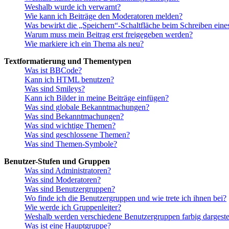
Weshalb wurde ich verwarnt?
Wie kann ich Beiträge den Moderatoren melden?
Was bewirkt die „Speichern“-Schaltfläche beim Schreiben eine
Warum muss mein Beitrag erst freigegeben werden?
Wie markiere ich ein Thema als neu?
Textformatierung und Thementypen
Was ist BBCode?
Kann ich HTML benutzen?
Was sind Smileys?
Kann ich Bilder in meine Beiträge einfügen?
Was sind globale Bekanntmachungen?
Was sind Bekanntmachungen?
Was sind wichtige Themen?
Was sind geschlossene Themen?
Was sind Themen-Symbole?
Benutzer-Stufen und Gruppen
Was sind Administratoren?
Was sind Moderatoren?
Was sind Benutzergruppen?
Wo finde ich die Benutzergruppen und wie trete ich ihnen bei?
Wie werde ich Gruppenleiter?
Weshalb werden verschiedene Benutzergruppen farbig dargestel
Was ist eine Hauptgruppe?