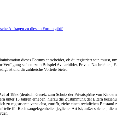
tische Anfragen zu diesem Forum gibt?
istration dieses Forums entscheidet, ob du registriert sein musst, um Be
zur Verfügung stehen: zum Beispiel Avatarbilder, Private Nachrichten, 
igt ist und dir zahlreiche Vorteile bietet.
t of 1998 (deutsch: Gesetz zum Schutz der Privatsphäre von Kindern i
ern unter 13 Jahren erheben, hierzu die Zustimmung der Eltern bezieh
dich zu registrieren versuchst, zutrifft, ziehe einen rechtlichen Beista
stelle für Rechtsangelegenheiten jeglicher Art ist; außer solchen, die
erden.