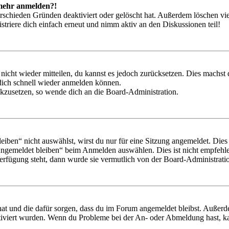
t mehr anmelden?!
rschieden Gründen deaktiviert oder gelöscht hat. Außerdem löschen vie
triere dich einfach erneut und nimm aktiv an den Diskussionen teil!
 nicht wieder mitteilen, du kannst es jedoch zurücksetzen. Dies machs
 dich schnell wieder anmelden können.
ückzusetzen, so wende dich an die Board-Administration.
en“ nicht auswählst, wirst du nur für eine Sitzung angemeldet. Dies
Angemeldet bleiben“ beim Anmelden auswählen. Dies ist nicht empfehle
Verfügung steht, dann wurde sie vermutlich von der Board-Administratio
 hat und die dafür sorgen, dass du im Forum angemeldet bleibst. Außer
tiviert wurden. Wenn du Probleme bei der An- oder Abmeldung hast, ka