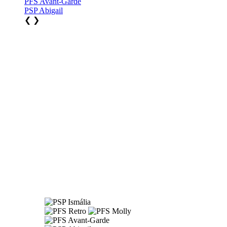
PFS Avant-Garde
PSP Abigail
❮
❯