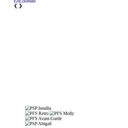
PSP Abigail
❮
❯