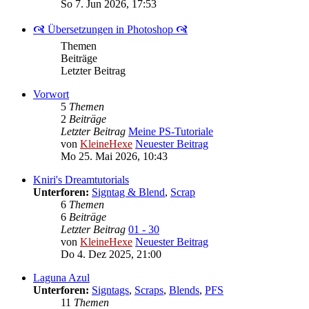
So 7. Jun 2026, 17:53
🙧 Übersetzungen in Photoshop 🙧
Themen
Beiträge
Letzter Beitrag
Vorwort
5
Themen
2
Beiträge
Letzter Beitrag
Meine PS-Tutoriale
von
KleineHexe
Neuester Beitrag
Mo 25. Mai 2026, 10:43
Kniri's Dreamtutorials
Unterforen:
Signtag & Blend
,
Scrap
6
Themen
6
Beiträge
Letzter Beitrag
01 - 30
von
KleineHexe
Neuester Beitrag
Do 4. Dez 2025, 21:00
Laguna Azul
Unterforen:
Signtags
,
Scraps
,
Blends
,
PFS
11
Themen