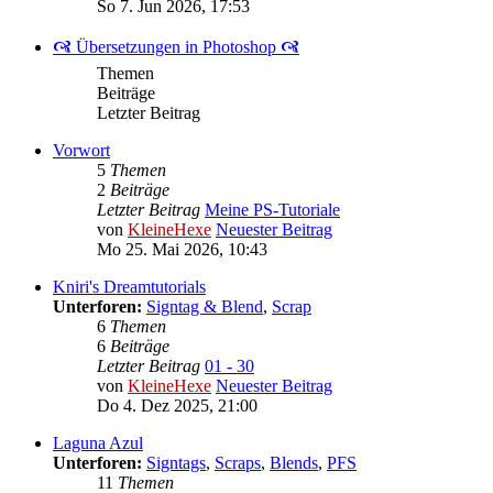
So 7. Jun 2026, 17:53
🙧 Übersetzungen in Photoshop 🙧
Themen
Beiträge
Letzter Beitrag
Vorwort
5
Themen
2
Beiträge
Letzter Beitrag
Meine PS-Tutoriale
von
KleineHexe
Neuester Beitrag
Mo 25. Mai 2026, 10:43
Kniri's Dreamtutorials
Unterforen:
Signtag & Blend
,
Scrap
6
Themen
6
Beiträge
Letzter Beitrag
01 - 30
von
KleineHexe
Neuester Beitrag
Do 4. Dez 2025, 21:00
Laguna Azul
Unterforen:
Signtags
,
Scraps
,
Blends
,
PFS
11
Themen