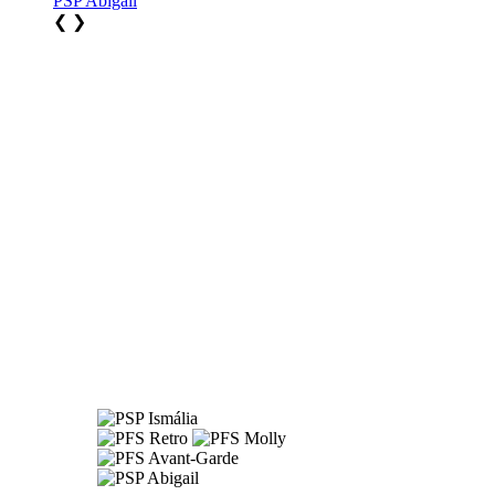
PSP Abigail
❮
❯