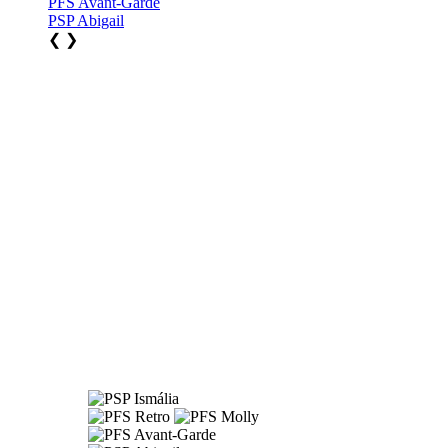
PFS Avant-Garde
PSP Abigail
❮
❯