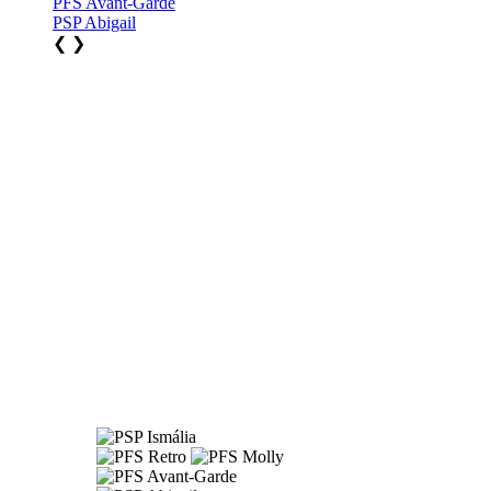
PFS Avant-Garde
PSP Abigail
❮
❯