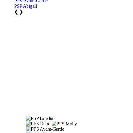
PFS Avant-Garde
PSP Abigail
❮
❯