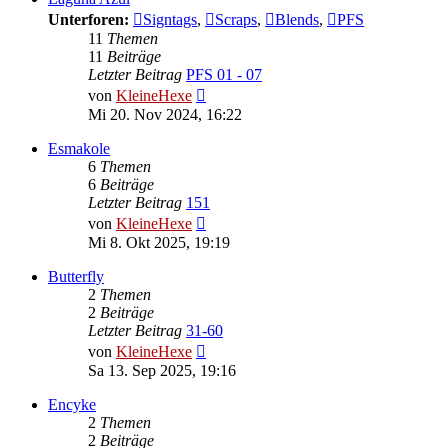
Unterforen:
Signtags
,
Scraps
,
Blends
,
PFS
11
Themen
11
Beiträge
Letzter Beitrag
PFS 01 - 07
Neuester
von
KleineHexe
Beitrag
Mi 20. Nov 2024, 16:22
Esmakole
6
Themen
6
Beiträge
Letzter Beitrag
151
Neuester
von
KleineHexe
Beitrag
Mi 8. Okt 2025, 19:19
Butterfly
2
Themen
2
Beiträge
Letzter Beitrag
31-60
Neuester
von
KleineHexe
Beitrag
Sa 13. Sep 2025, 19:16
Encyke
2
Themen
2
Beiträge