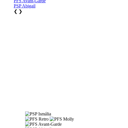
PFS Avant-Garde
PSP Abigail
❮
❯