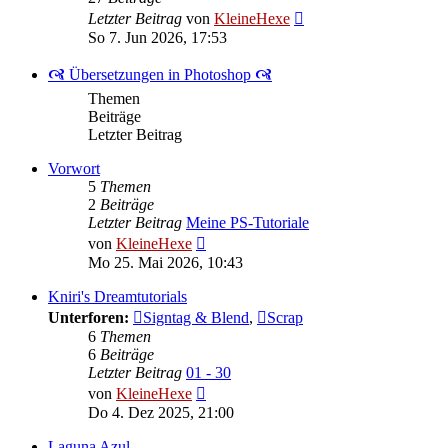
Neuester
Letzter Beitrag
von
KleineHexe
Beitrag
So 7. Jun 2026, 17:53
🙧 Übersetzungen in Photoshop 🙧
Themen
Beiträge
Letzter Beitrag
Vorwort
5
Themen
2
Beiträge
Letzter Beitrag
Meine PS-Tutoriale
Neuester
von
KleineHexe
Beitrag
Mo 25. Mai 2026, 10:43
Kniri's Dreamtutorials
Unterforen:
Signtag & Blend
,
Scrap
6
Themen
6
Beiträge
Letzter Beitrag
01 - 30
Neuester
von
KleineHexe
Beitrag
Do 4. Dez 2025, 21:00
Laguna Azul