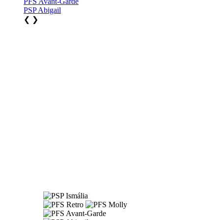
PFS Avant-Garde
PSP Abigail
❮
❯