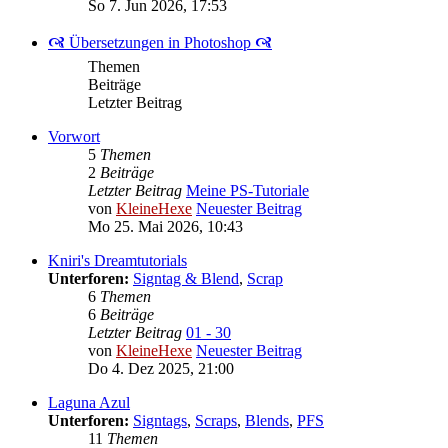
So 7. Jun 2026, 17:53
🙧 Übersetzungen in Photoshop 🙧
Themen
Beiträge
Letzter Beitrag
Vorwort
5
Themen
2
Beiträge
Letzter Beitrag
Meine PS-Tutoriale
von
KleineHexe
Neuester Beitrag
Mo 25. Mai 2026, 10:43
Kniri's Dreamtutorials
Unterforen:
Signtag & Blend
,
Scrap
6
Themen
6
Beiträge
Letzter Beitrag
01 - 30
von
KleineHexe
Neuester Beitrag
Do 4. Dez 2025, 21:00
Laguna Azul
Unterforen:
Signtags
,
Scraps
,
Blends
,
PFS
11
Themen