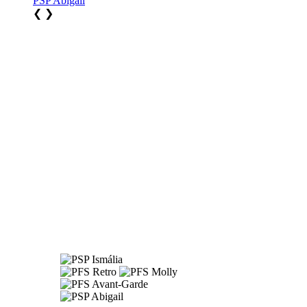
PSP Abigail
❮
❯