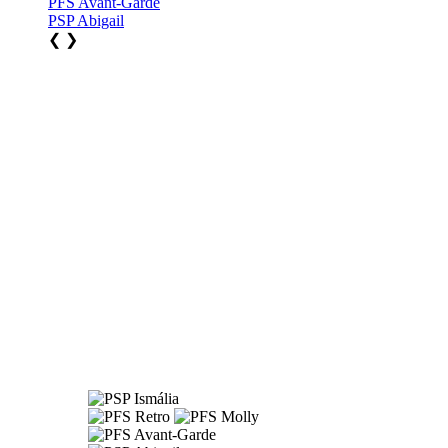
PFS Avant-Garde
PSP Abigail
❮
❯