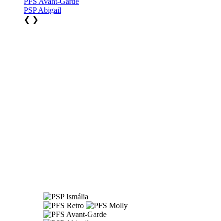
PFS Avant-Garde
PSP Abigail
❮
❯