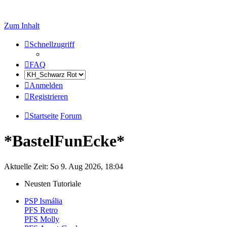
Zum Inhalt
Schnellzugriff
FAQ
Anmelden
Registrieren
Startseite
Forum
*BastelFunEcke*
Aktuelle Zeit: So 9. Aug 2026, 18:04
Neusten Tutoriale
PSP Ismália
PFS Retro
PFS Molly