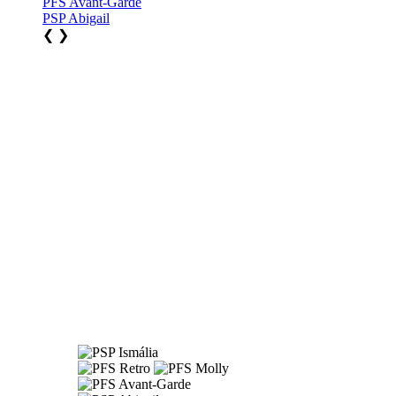
PFS Avant-Garde
PSP Abigail
❮
❯