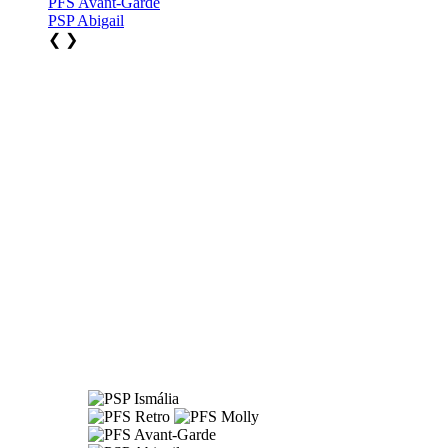
PFS Avant-Garde
PSP Abigail
❮
❯