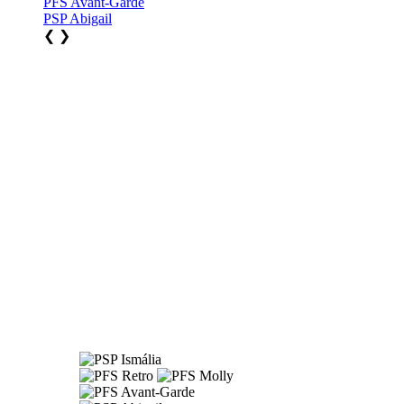
PFS Avant-Garde
PSP Abigail
❮
❯