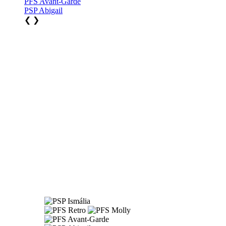
PFS Avant-Garde
PSP Abigail
❮
❯