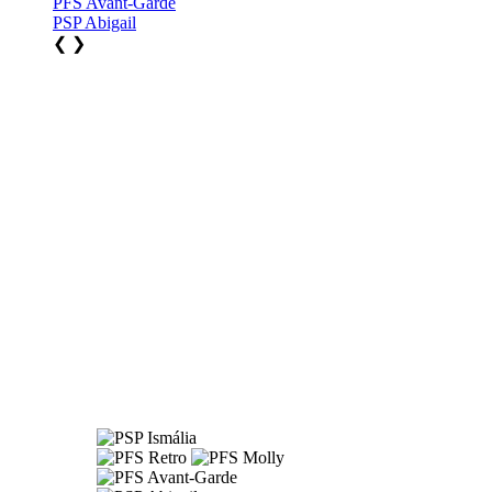
PFS Avant-Garde
PSP Abigail
❮
❯