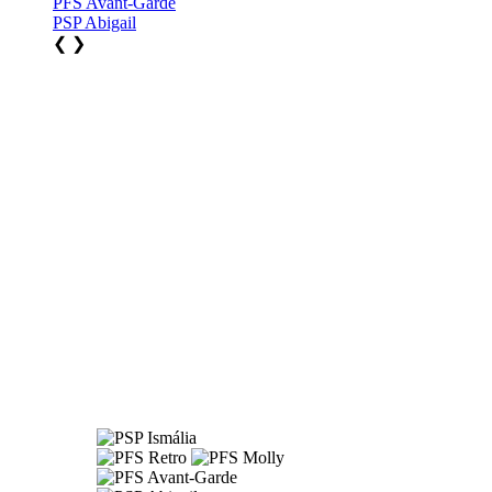
PFS Avant-Garde
PSP Abigail
❮
❯