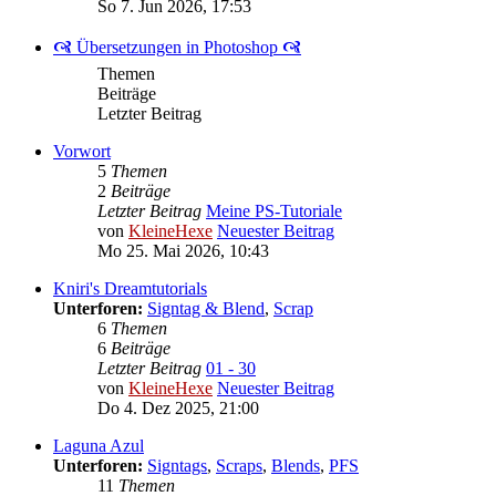
So 7. Jun 2026, 17:53
🙧 Übersetzungen in Photoshop 🙧
Themen
Beiträge
Letzter Beitrag
Vorwort
5
Themen
2
Beiträge
Letzter Beitrag
Meine PS-Tutoriale
von
KleineHexe
Neuester Beitrag
Mo 25. Mai 2026, 10:43
Kniri's Dreamtutorials
Unterforen:
Signtag & Blend
,
Scrap
6
Themen
6
Beiträge
Letzter Beitrag
01 - 30
von
KleineHexe
Neuester Beitrag
Do 4. Dez 2025, 21:00
Laguna Azul
Unterforen:
Signtags
,
Scraps
,
Blends
,
PFS
11
Themen