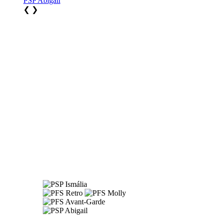
PSP Abigail
❮
❯