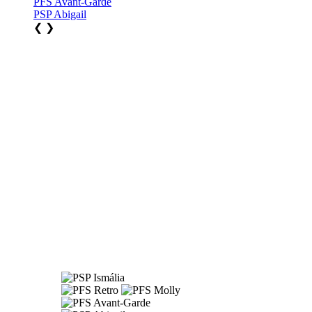
PFS Avant-Garde
PSP Abigail
❮
❯