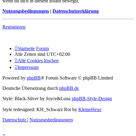
wenn du dich in diesem Board bewegst.
Nutzungsbedingungen
|
Datenschutzerklärung
Registrieren
Startseite
Forum
Alle Zeiten sind
UTC+02:00
Alle Cookies löschen
Impressum
Powered by
phpBB
® Forum Software © phpBB Limited
Deutsche Übersetzung durch
phpBB.de
Style: Black-Silver by Joyce&Luna
phpBB-Style-Design
Style redesigned: KH_Schwarz Rot by
KleineHexe
Datenschutz
|
Nutzungsbedingungen