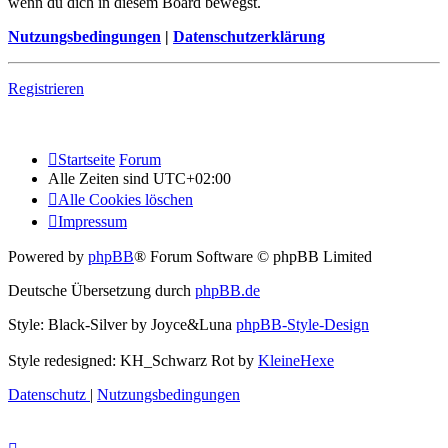
wenn du dich in diesem Board bewegst.
Nutzungsbedingungen
|
Datenschutzerklärung
Registrieren
Startseite
Forum
Alle Zeiten sind
UTC+02:00
Alle Cookies löschen
Impressum
Powered by
phpBB
® Forum Software © phpBB Limited
Deutsche Übersetzung durch
phpBB.de
Style: Black-Silver by Joyce&Luna
phpBB-Style-Design
Style redesigned: KH_Schwarz Rot by
KleineHexe
Datenschutz
|
Nutzungsbedingungen