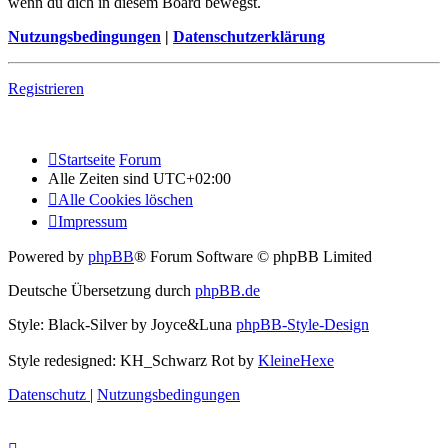
wenn du dich in diesem Board bewegst.
Nutzungsbedingungen
|
Datenschutzerklärung
Registrieren
Startseite
Forum
Alle Zeiten sind
UTC+02:00
Alle Cookies löschen
Impressum
Powered by
phpBB
® Forum Software © phpBB Limited
Deutsche Übersetzung durch
phpBB.de
Style: Black-Silver by Joyce&Luna
phpBB-Style-Design
Style redesigned: KH_Schwarz Rot by
KleineHexe
Datenschutz
|
Nutzungsbedingungen