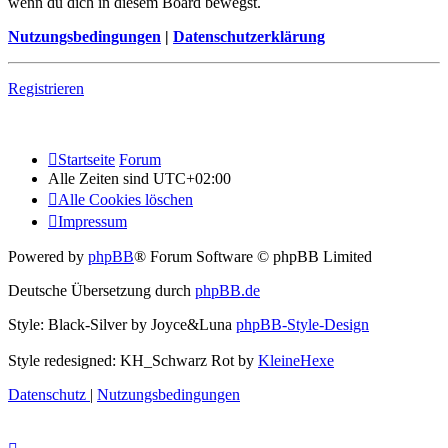
wenn du dich in diesem Board bewegst.
Nutzungsbedingungen
|
Datenschutzerklärung
Registrieren
Startseite
Forum
Alle Zeiten sind
UTC+02:00
Alle Cookies löschen
Impressum
Powered by
phpBB
® Forum Software © phpBB Limited
Deutsche Übersetzung durch
phpBB.de
Style: Black-Silver by Joyce&Luna
phpBB-Style-Design
Style redesigned: KH_Schwarz Rot by
KleineHexe
Datenschutz
|
Nutzungsbedingungen