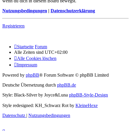
wenn du dich in diesem Board bewegst.
Nutzungsbedingungen
|
Datenschutzerklärung
Registrieren
Startseite
Forum
Alle Zeiten sind
UTC+02:00
Alle Cookies löschen
Impressum
Powered by
phpBB
® Forum Software © phpBB Limited
Deutsche Übersetzung durch
phpBB.de
Style: Black-Silver by Joyce&Luna
phpBB-Style-Design
Style redesigned: KH_Schwarz Rot by
KleineHexe
Datenschutz
|
Nutzungsbedingungen