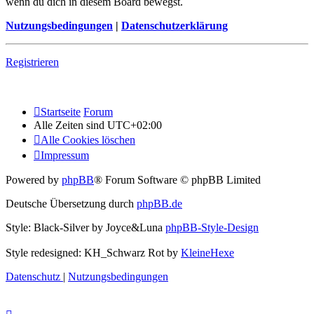
wenn du dich in diesem Board bewegst.
Nutzungsbedingungen
|
Datenschutzerklärung
Registrieren
Startseite
Forum
Alle Zeiten sind
UTC+02:00
Alle Cookies löschen
Impressum
Powered by
phpBB
® Forum Software © phpBB Limited
Deutsche Übersetzung durch
phpBB.de
Style: Black-Silver by Joyce&Luna
phpBB-Style-Design
Style redesigned: KH_Schwarz Rot by
KleineHexe
Datenschutz
|
Nutzungsbedingungen