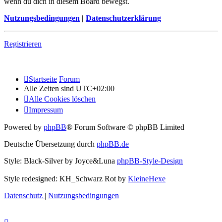
wenn du dich in diesem Board bewegst.
Nutzungsbedingungen
|
Datenschutzerklärung
Registrieren
Startseite
Forum
Alle Zeiten sind
UTC+02:00
Alle Cookies löschen
Impressum
Powered by
phpBB
® Forum Software © phpBB Limited
Deutsche Übersetzung durch
phpBB.de
Style: Black-Silver by Joyce&Luna
phpBB-Style-Design
Style redesigned: KH_Schwarz Rot by
KleineHexe
Datenschutz
|
Nutzungsbedingungen