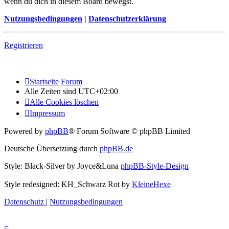
wenn du dich in diesem Board bewegst.
Nutzungsbedingungen
|
Datenschutzerklärung
Registrieren
Startseite
Forum
Alle Zeiten sind
UTC+02:00
Alle Cookies löschen
Impressum
Powered by
phpBB
® Forum Software © phpBB Limited
Deutsche Übersetzung durch
phpBB.de
Style: Black-Silver by Joyce&Luna
phpBB-Style-Design
Style redesigned: KH_Schwarz Rot by
KleineHexe
Datenschutz
|
Nutzungsbedingungen