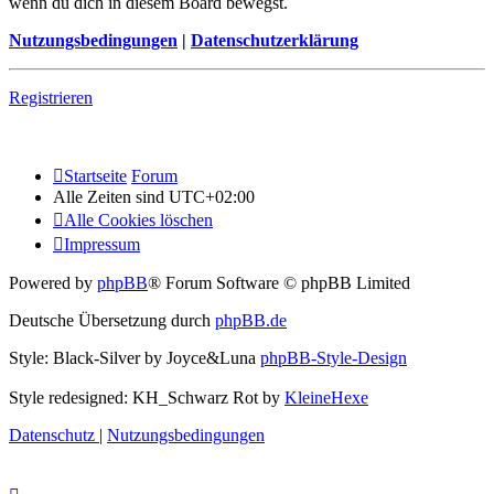
wenn du dich in diesem Board bewegst.
Nutzungsbedingungen
|
Datenschutzerklärung
Registrieren
Startseite
Forum
Alle Zeiten sind
UTC+02:00
Alle Cookies löschen
Impressum
Powered by
phpBB
® Forum Software © phpBB Limited
Deutsche Übersetzung durch
phpBB.de
Style: Black-Silver by Joyce&Luna
phpBB-Style-Design
Style redesigned: KH_Schwarz Rot by
KleineHexe
Datenschutz
|
Nutzungsbedingungen