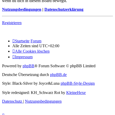
wenn du dich in diesem Board bewegst.
Nutzungsbedingungen
|
Datenschutzerklärung
Registrieren
Startseite
Forum
Alle Zeiten sind
UTC+02:00
Alle Cookies löschen
Impressum
Powered by
phpBB
® Forum Software © phpBB Limited
Deutsche Übersetzung durch
phpBB.de
Style: Black-Silver by Joyce&Luna
phpBB-Style-Design
Style redesigned: KH_Schwarz Rot by
KleineHexe
Datenschutz
|
Nutzungsbedingungen