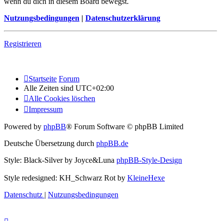
wenn du dich in diesem Board bewegst.
Nutzungsbedingungen
|
Datenschutzerklärung
Registrieren
Startseite
Forum
Alle Zeiten sind
UTC+02:00
Alle Cookies löschen
Impressum
Powered by
phpBB
® Forum Software © phpBB Limited
Deutsche Übersetzung durch
phpBB.de
Style: Black-Silver by Joyce&Luna
phpBB-Style-Design
Style redesigned: KH_Schwarz Rot by
KleineHexe
Datenschutz
|
Nutzungsbedingungen