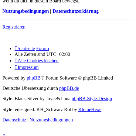
wenn du dich in diesem Board bewegst.
Nutzungsbedingungen
|
Datenschutzerklärung
Registrieren
Startseite
Forum
Alle Zeiten sind
UTC+02:00
Alle Cookies löschen
Impressum
Powered by
phpBB
® Forum Software © phpBB Limited
Deutsche Übersetzung durch
phpBB.de
Style: Black-Silver by Joyce&Luna
phpBB-Style-Design
Style redesigned: KH_Schwarz Rot by
KleineHexe
Datenschutz
|
Nutzungsbedingungen