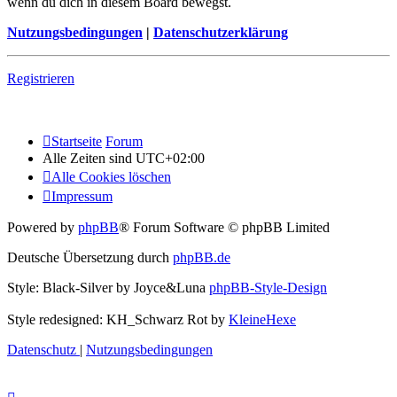
wenn du dich in diesem Board bewegst.
Nutzungsbedingungen
|
Datenschutzerklärung
Registrieren
Startseite
Forum
Alle Zeiten sind
UTC+02:00
Alle Cookies löschen
Impressum
Powered by
phpBB
® Forum Software © phpBB Limited
Deutsche Übersetzung durch
phpBB.de
Style: Black-Silver by Joyce&Luna
phpBB-Style-Design
Style redesigned: KH_Schwarz Rot by
KleineHexe
Datenschutz
|
Nutzungsbedingungen