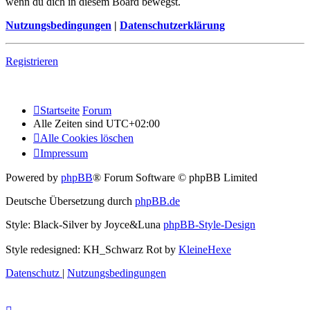
wenn du dich in diesem Board bewegst.
Nutzungsbedingungen
|
Datenschutzerklärung
Registrieren
Startseite
Forum
Alle Zeiten sind
UTC+02:00
Alle Cookies löschen
Impressum
Powered by
phpBB
® Forum Software © phpBB Limited
Deutsche Übersetzung durch
phpBB.de
Style: Black-Silver by Joyce&Luna
phpBB-Style-Design
Style redesigned: KH_Schwarz Rot by
KleineHexe
Datenschutz
|
Nutzungsbedingungen