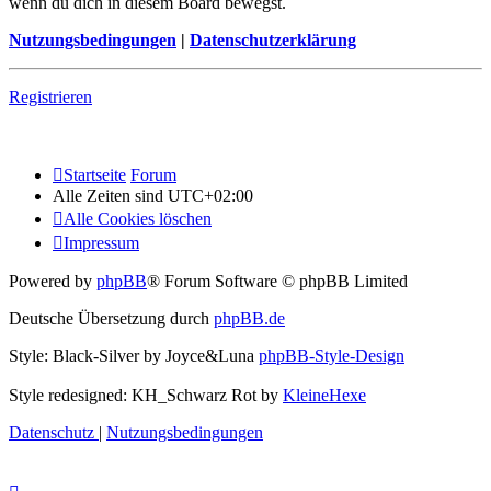
wenn du dich in diesem Board bewegst.
Nutzungsbedingungen
|
Datenschutzerklärung
Registrieren
Startseite
Forum
Alle Zeiten sind
UTC+02:00
Alle Cookies löschen
Impressum
Powered by
phpBB
® Forum Software © phpBB Limited
Deutsche Übersetzung durch
phpBB.de
Style: Black-Silver by Joyce&Luna
phpBB-Style-Design
Style redesigned: KH_Schwarz Rot by
KleineHexe
Datenschutz
|
Nutzungsbedingungen