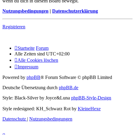
wenn du dich in diesem Board bewegst.
Nutzungsbedingungen
|
Datenschutzerklärung
Registrieren
Startseite
Forum
Alle Zeiten sind
UTC+02:00
Alle Cookies löschen
Impressum
Powered by
phpBB
® Forum Software © phpBB Limited
Deutsche Übersetzung durch
phpBB.de
Style: Black-Silver by Joyce&Luna
phpBB-Style-Design
Style redesigned: KH_Schwarz Rot by
KleineHexe
Datenschutz
|
Nutzungsbedingungen