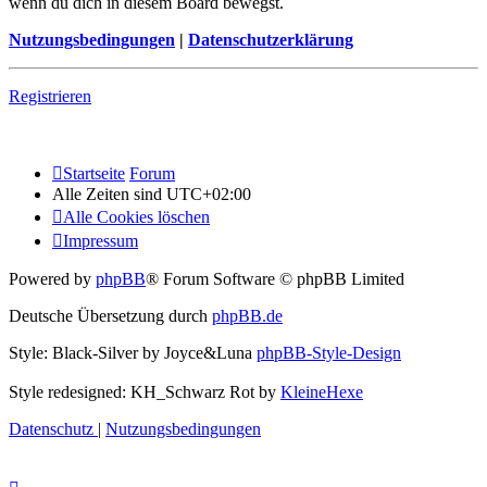
wenn du dich in diesem Board bewegst.
Nutzungsbedingungen
|
Datenschutzerklärung
Registrieren
Startseite
Forum
Alle Zeiten sind
UTC+02:00
Alle Cookies löschen
Impressum
Powered by
phpBB
® Forum Software © phpBB Limited
Deutsche Übersetzung durch
phpBB.de
Style: Black-Silver by Joyce&Luna
phpBB-Style-Design
Style redesigned: KH_Schwarz Rot by
KleineHexe
Datenschutz
|
Nutzungsbedingungen