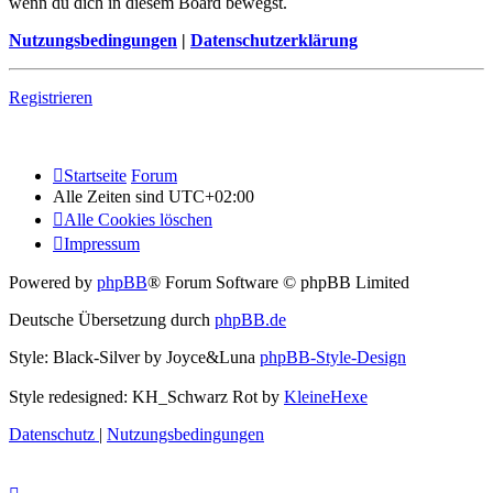
wenn du dich in diesem Board bewegst.
Nutzungsbedingungen
|
Datenschutzerklärung
Registrieren
Startseite
Forum
Alle Zeiten sind
UTC+02:00
Alle Cookies löschen
Impressum
Powered by
phpBB
® Forum Software © phpBB Limited
Deutsche Übersetzung durch
phpBB.de
Style: Black-Silver by Joyce&Luna
phpBB-Style-Design
Style redesigned: KH_Schwarz Rot by
KleineHexe
Datenschutz
|
Nutzungsbedingungen