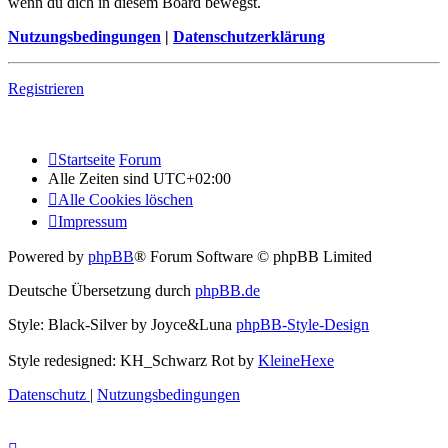
wenn du dich in diesem Board bewegst.
Nutzungsbedingungen
|
Datenschutzerklärung
Registrieren
Startseite
Forum
Alle Zeiten sind
UTC+02:00
Alle Cookies löschen
Impressum
Powered by
phpBB
® Forum Software © phpBB Limited
Deutsche Übersetzung durch
phpBB.de
Style: Black-Silver by Joyce&Luna
phpBB-Style-Design
Style redesigned: KH_Schwarz Rot by
KleineHexe
Datenschutz
|
Nutzungsbedingungen