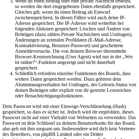
Wenn du einen Beitrag oder eine private Nachricht erstellst,
so werden die dort eingegebenen Daten ebenfalls gespeichert.
Gleiches gilt, wenn du einen Beitrag als Entwurf
zwischenspeicherst. In diesen Fällen wird auch deine IP-
Adresse gespeichert. Die IP-Adresse wird weiterhin bei
folgenden Aktionen gespeichert: Löschen und Ändern von
Beiträgen (dazu zählen Private Nachrichten und Umfragen),
Änderungen an zentralen Profildaten (E-Mail-Adresse,
Kontoaktivierung, Benutzer-Passwort) und gescheiterte
Anmeldeversuche. Die von deinem Browser übermittelte
Browser-Kennzeichnung (User Agent) wird nur in der „Wer
ist online?“-Funktion angezeigt und nicht dauerhaft
gespeichert.
Schließlich erfordern einzelne Funktionen des Boards, dass
weitere Daten gespeichert werden. Dazu gehören dein
Abstimmungsverhalten bei Umfragen, der Gelesen-Status von
deinen Beiträgen oder explizit von dir gesetzte Lesezeichen
oder Benachrichtigungsfunktionen.
Dein Passwort wird mit einer Einwege-Verschlüsselung (Hash)
gespeichert, so dass es sicher ist. Jedoch wird dir empfohlen, dieses
Passwort nicht auf einer Vielzahl von Webseiten zu verwenden. Das
Passwort ist dein Schlüssel zu deinem Benutzerkonto für das Board,
also geh mit ihm sorgsam um. Insbesondere wird dich kein Vertreter
des Betreibers, von phpBB Limited oder ein Dritter